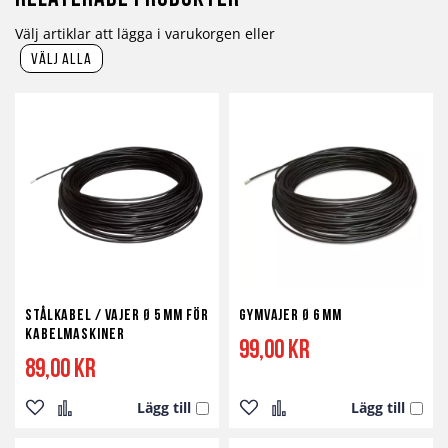
Välj artiklar att lägga i varukorgen eller
välj alla
Stålkabel / Vajer Ø 5 mm för
Gymvajer Ø 6 mm
kabelmaskiner
99,00 kr
89,00 kr
Lägg till
Lägg till
Lägg
Lägg
Lägg
Lägg