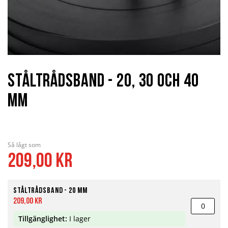
Hoppa
till
början
Ståltrådsband - 20, 30 och 40
av
bildgalleriet
mm
Så lågt som
209,00 kr
Ståltrådsband - 20 mm
209,00 kr
Tillgänglighet:
I lager