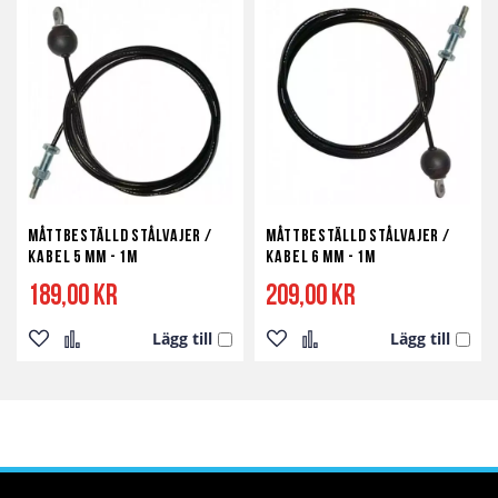
till
till
till
till
i
i
i
i
önskelista
jämför
önskelista
jämför
Måttbeställd stålvajer /
Måttbeställd stålvajer /
kabel 5 mm - 1m
kabel 6 mm - 1m
189,00 kr
209,00 kr
Lägg till
Lägg till
Lägg
Lägg
Lägg
Lägg
till
till
till
till
i
i
i
i
önskelista
jämför
önskelista
jämför