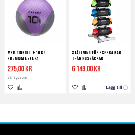
Medicinboll 1-10 kg
Ställning för Esfera Bag
Premium Esfera
träningssäckar
275,00 kr
6 149,00 kr
Så lågt som
Lägg till
Lägg
Lägg
Lägg
Lägg
till
till
till
till
i
i
i
i
önskelista
jämför
önskelista
jämför