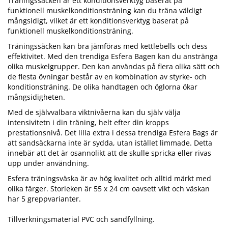
Träningssäcken är ett konditionsverktyg baserat på
funktionell muskelkonditionsträning kan du träna väldigt
mångsidigt, vilket är ett konditionsverktyg baserat på
funktionell muskelkonditionsträning.
Träningssäcken kan bra jämföras med kettlebells och dess
effektivitet. Med den trendiga Esfera Bagen kan du anstränga
olika muskelgrupper. Den kan användas på flera olika sätt och
de flesta övningar består av en kombination av styrke- och
konditionsträning. De olika handtagen och öglorna ökar
mångsidigheten.
Med de självvalbara viktnivåerna kan du själv välja
intensivitetn i din träning, helt efter din kropps
prestationsnivå. Det lilla extra i dessa trendiga Esfera Bags är
att sandsäckarna inte är sydda, utan istället limmade. Detta
innebär att det är osannolikt att de skulle spricka eller rivas
upp under användning.
Esfera träningsväska är av hög kvalitet och alltid märkt med
olika färger. Storleken är 55 x 24 cm oavsett vikt och väskan
har 5 greppvarianter.
Tillverkningsmaterial PVC och sandfyllning.