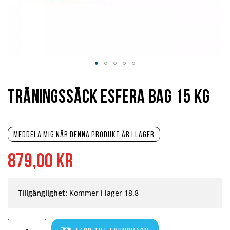
Hoppa
till
början
Träningssäck Esfera Bag 15 kg
av
bildgalleriet
Meddela mig när denna produkt är i lager
879,00 kr
Tillgänglighet:
Kommer i lager 18.8