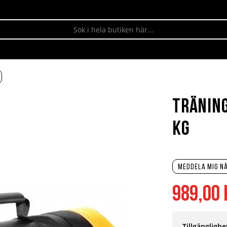
Träning
kg
Meddela mig nä
989,00 
Tillgänglighe