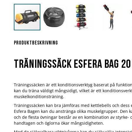
Hoppa
till
början
Produktbeskrivning
av
bildgalleriet
Träningssäck Esfera Bag 20
Träningssäcken är ett konditionsverktyg baserat på funktio
kan du träna väldigt mångsidigt, vilket är ett konditionsverk
muskelkonditionsträning.
Träningssäcken kan bra jämföras med kettlebells och dess e
Esfera Bagen kan du anstränga olika muskelgrupper. Den ka
och de flesta övningar består av en kombination av styrke- 
handtagen och öglorna ökar mångsidigheten.
Med de självvalbara viktnivåerna kan du själv välja intensivit