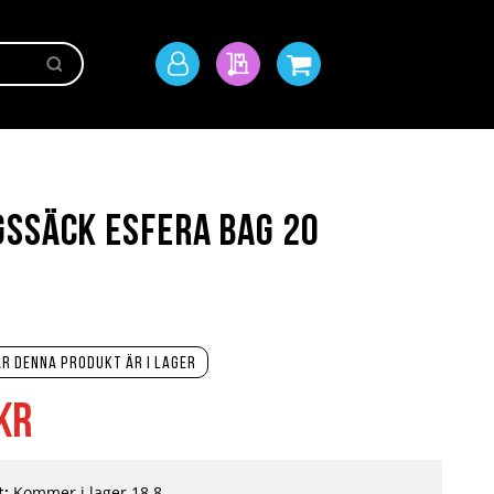
Sök
Mitt
Min offert
Min kundvagn
konto
ssäck Esfera Bag 20
r denna produkt är i lager
kr
t:
Kommer i lager 18.8