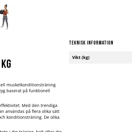
Teknisk information
Mer
Vikt (kg)
information
 kg
nell muskelkonditionsträning
tyg baserat på funktionell
ffektivitet. Med den trendiga
n användas på flera olika sätt
och konditionsträning. De olika
etn i din träning, helt efter din