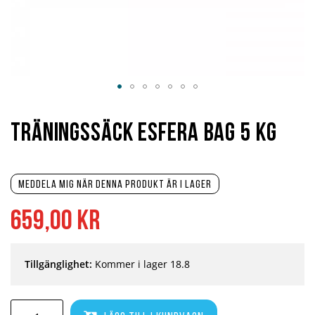
Hoppa
till
början
Träningssäck Esfera Bag 5 kg
av
bildgalleriet
Meddela mig när denna produkt är i lager
659,00 kr
Tillgänglighet:
Kommer i lager 18.8