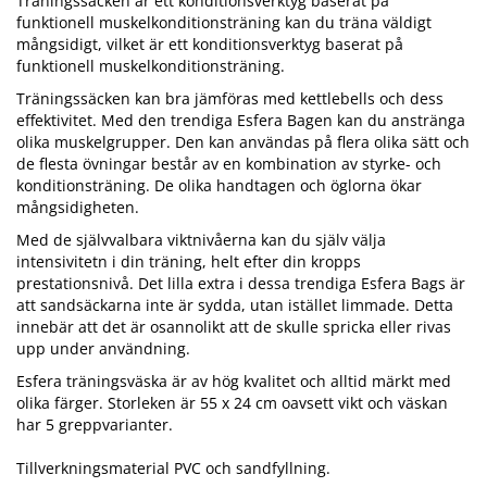
Träningssäcken är ett konditionsverktyg baserat på
funktionell muskelkonditionsträning kan du träna väldigt
mångsidigt, vilket är ett konditionsverktyg baserat på
funktionell muskelkonditionsträning.
Träningssäcken kan bra jämföras med kettlebells och dess
effektivitet. Med den trendiga Esfera Bagen kan du anstränga
olika muskelgrupper. Den kan användas på flera olika sätt och
de flesta övningar består av en kombination av styrke- och
konditionsträning. De olika handtagen och öglorna ökar
mångsidigheten.
Med de självvalbara viktnivåerna kan du själv välja
intensivitetn i din träning, helt efter din kropps
prestationsnivå. Det lilla extra i dessa trendiga Esfera Bags är
att sandsäckarna inte är sydda, utan istället limmade. Detta
innebär att det är osannolikt att de skulle spricka eller rivas
upp under användning.
Esfera träningsväska är av hög kvalitet och alltid märkt med
olika färger. Storleken är 55 x 24 cm oavsett vikt och väskan
har 5 greppvarianter.
Tillverkningsmaterial PVC och sandfyllning.