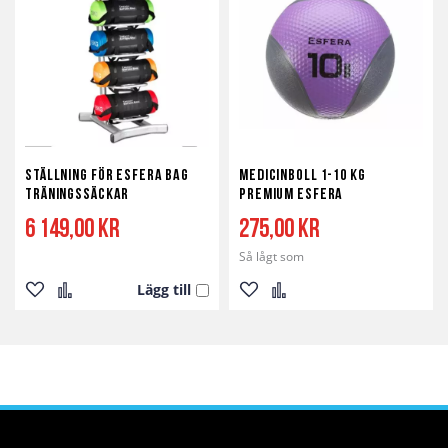
Ställning för Esfera Bag
Medicinboll 1-10 kg
träningssäckar
Premium Esfera
6 149,00 kr
275,00 kr
Så lågt som
Lägg till
Lägg
Lägg
Lägg
Lägg
till
till
till
till
i
i
i
i
önskelista
jämför
önskelista
jämför