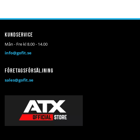
i
i
önskelista
jämför
Kundservice
Mån - Fre kl 8.00 - 14.00
info@gofit.se
Företagsförsäljning
sales@gofit.se