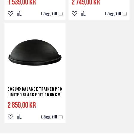
1 539,00 kr
2 749,00 kr
Lägg till
Lägg till
Lägg
Lägg
Lägg
Lägg
till
till
till
till
i
i
i
i
önskelista
jämför
önskelista
jämför
BOSU® Balance Trainer PRO
Limited Black edition 65 cm
2 859,00 kr
Lägg till
Lägg
Lägg
till
till