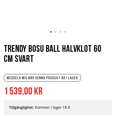
Hoppa
till
början
Trendy Bosu Ball Halvklot 60
av
bildgalleriet
cm svart
Meddela mig när denna produkt är i lager
1 539,00 kr
Tillgänglighet:
Kommer i lager 18.8