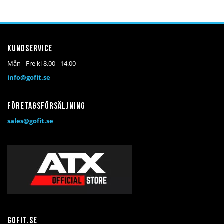
i
i
i
önskelista
jämför
kundvagn
Kundservice
Mån - Fre kl 8.00 - 14.00
info@gofit.se
Företagsförsäljning
sales@gofit.se
Gofit.se