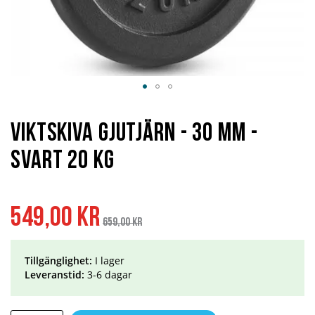
Hoppa
till
början
Viktskiva Gjutjärn - 30 mm -
av
bildgalleriet
svart 20 kg
Specialpris
Ordinarie
549,00 kr
pris
659,00 kr
Tillgänglighet:
I lager
Leveranstid:
3-6 dagar