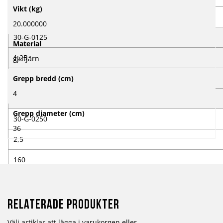
Mer
Vikt (kg)
information
15
20.000000
30-G-0125
Material
1,25
gjutjärn
130
Grepp bredd (cm)
4
20
Grepp diameter (cm)
30-G-0250
36
2,5
160
25
30-G-0500
Relaterade produkter
5
Välj artiklar att lägga i varukorgen eller