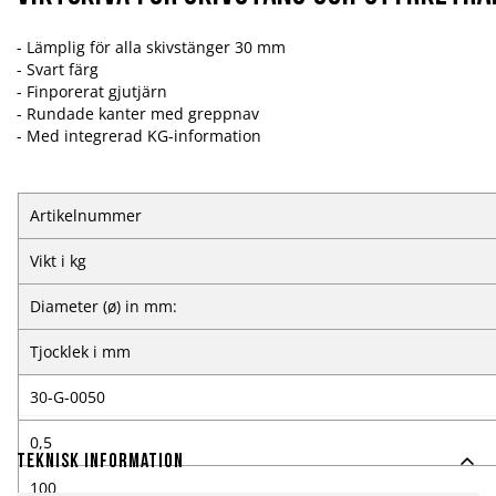
- Lämplig för alla skivstänger 30 mm
- Svart färg
- Finporerat gjutjärn
- Rundade kanter med greppnav
- Med integrerad KG-information
Artikelnummer
Vikt i kg
Diameter (ø) in mm:
Tjocklek i mm
30-G-0050
0,5
Teknisk information
100