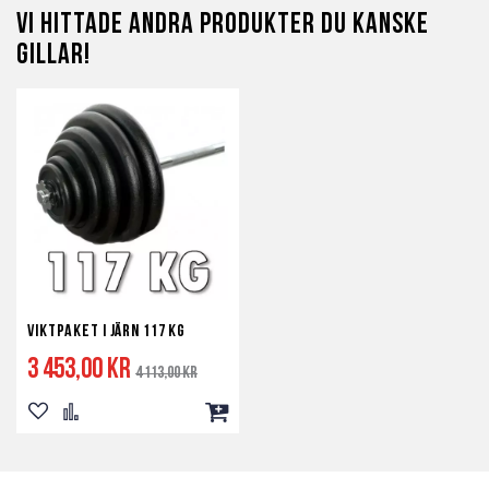
Vi hittade andra produkter du kanske
önskelista
jämför
20
gillar!
360
40
Viktpaket i Järn 117 kg
3 453,00 kr
Ordinarie
4 113,00 kr
pris
Lägg
Lägg
Lägg
till
till
till