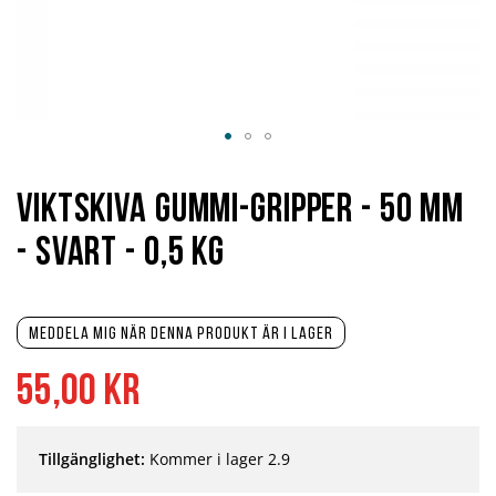
Hoppa
till
början
Viktskiva Gummi-Gripper - 50 mm
av
bildgalleriet
- svart - 0,5 kg
Meddela mig när denna produkt är i lager
55,00 kr
Tillgänglighet:
Kommer i lager 2.9