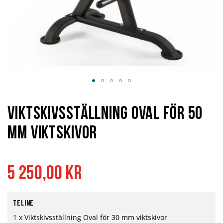
Hoppa
till
början
Viktskivsställning Oval för 50
av
bildgalleriet
mm viktskivor
5 250,00 kr
Teline
1 x Viktskivsställning Oval för 30 mm viktskivor