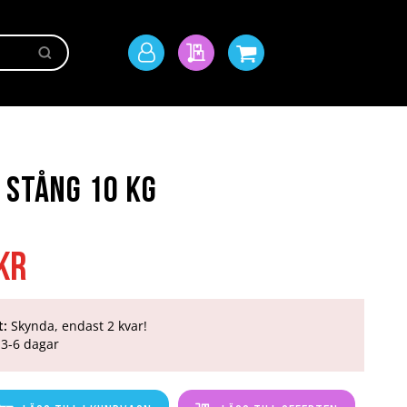
Sök
Mitt
Min offert
Min kundvagn
konto
 Stång 10 kg
kr
t:
Skynda, endast 2 kvar!
3-6 dagar