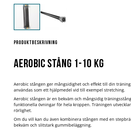
Hoppa
till
början
Produktbeskrivning
av
bildgalleriet
Aerobic Stång 1-10 kg
Aerobic stången ger mångsidighet och effekt till din tränin
användas som ett hjälpmedel vid till exempel stretching.
Aerobic stången är en bekväm och mångsidig träningsstång 
funktionella övningar för hela kroppen. Träningen utveckla
rörlighet.
Om du vill kan du även kombinera stången med en stepbrä
bekväm och slitstark gummibeläggning.