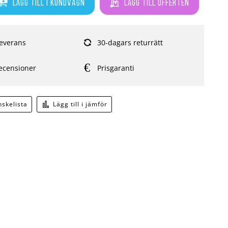
Lägg till i kundvagn
Lägg till offerten
everans
30-dagars returrätt
ecensioner
Prisgaranti
önskelista
Lägg till i jämför