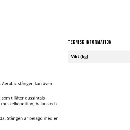
Teknisk information
Mer
Vikt (kg)
information
g. Aerobic stången kan även
som tillåter dussintals
r muskelkondition, balans och
da. Stången är belagd med en