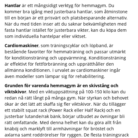
Hantlar
är ett mångsidigt verktyg för hemmagym. Du
kommer bra igång med justerbara hantlar, som åtminstone
till en början är ett prisvärt och platsbesparande alternativ.
När du med tiden inser att du saknar bekvämligheten med
fasta hantlar istället för justerbara vikter, kan du köpa dem
som individuella hantelpar eller viktset.
Cardiomaskiner
, som träningscyklar och löpband, är
bestående favoriter för hemmaträning och passar utmärkt
för konditionsträning och uppvärmning. Konditionsträning
är effektivt för fettförbränning och upprätthåller den
allmänna konditionen. I urvalet av cardiomaskiner ingår
även modeller som lämpar sig för rehabilitering.
Grunden för varenda hemmagym är en skivstång och
viktskivor
. Med en viktuppsättning på 100-150 kilo kan du
redan nå rätt långt på många gym. När styrkan och behovet
ökar är det lätt att skaffa sig fler viktskivor. När du tillägger
ett stabilt squat rack (Power Rack eller Half Rack) och en
justerbar lutande/rak bänk, börjar utbudet av övningar bli
rätt omfattande. Med denna helhet kan du göra allt från
knäböj och marklyft till armhävningar för bröstet och
axlarna samt roddrörelser för ryggen. De flesta träningsrack