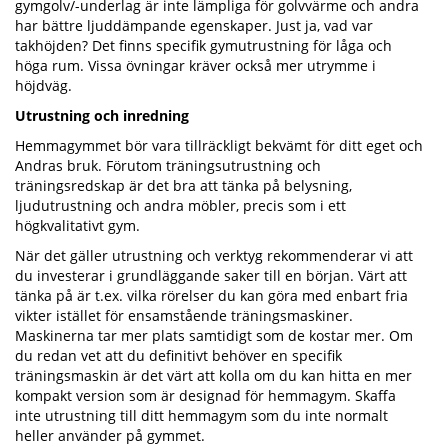
gymgolv/-underlag är inte lämpliga för golvvärme och andra
har bättre ljuddämpande egenskaper. Just ja, vad var
takhöjden? Det finns specifik gymutrustning för låga och
höga rum. Vissa övningar kräver också mer utrymme i
höjdväg.
Utrustning och inredning
Hemmagymmet bör vara tillräckligt bekvämt för ditt eget och
Andras bruk. Förutom träningsutrustning och
träningsredskap är det bra att tänka på belysning,
ljudutrustning och andra möbler, precis som i ett
högkvalitativt gym.
När det gäller utrustning och verktyg rekommenderar vi att
du investerar i grundläggande saker till en början. Värt att
tänka på är t.ex. vilka rörelser du kan göra med enbart fria
vikter istället för ensamstående träningsmaskiner.
Maskinerna tar mer plats samtidigt som de kostar mer. Om
du redan vet att du definitivt behöver en specifik
träningsmaskin är det värt att kolla om du kan hitta en mer
kompakt version som är designad för hemmagym. Skaffa
inte utrustning till ditt hemmagym som du inte normalt
heller använder på gymmet.