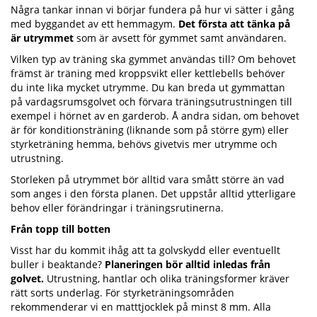
Några tankar innan vi börjar fundera på hur vi sätter i gång
med byggandet av ett hemmagym.
Det första att tänka på
är utrymmet
som är avsett för gymmet samt användaren.
Vilken typ av träning ska gymmet användas till? Om behovet
främst är träning med kroppsvikt eller kettlebells behöver
du inte lika mycket utrymme. Du kan breda ut gymmattan
på vardagsrumsgolvet och förvara träningsutrustningen till
exempel i hörnet av en garderob. Å andra sidan, om behovet
är för konditionsträning (liknande som på större gym) eller
styrketräning hemma, behövs givetvis mer utrymme och
utrustning.
Storleken på utrymmet bör alltid vara smått större än vad
som anges i den första planen. Det uppstår alltid ytterligare
behov eller förändringar i träningsrutinerna.
Från topp till botten
Visst har du kommit ihåg att ta golvskydd eller eventuellt
buller i beaktande?
Planeringen bör alltid inledas från
golvet.
Utrustning, hantlar och olika träningsformer kräver
rätt sorts underlag. För styrketräningsområden
rekommenderar vi en matttjocklek på minst 8 mm. Alla