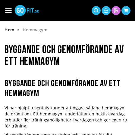
Hoppa
till
Växla
Mitt
innehållet
Sök
Min offer
Min 
Nav
konto
Hem
Hemmagym
Byggande och genomförande av
ett hemmagym
Byggande och genomförande av ett
hemmagym
Vi har hjälpt tusentals kunder att bygga sådana hemmagym
de drömt om. Ett hemmagym underlättar en hektisk vardag,
erbjuder fler träningsmöjligheter i vardagen och ger egen ro
för träning.
Vi ger dig råd om gymutrustning och -enheter för ditt