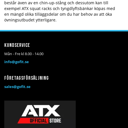
består även av en chin-up-stång och dessutom kan till
exempel ATX squat racks och tyngdlyftsbänkar köpas med
en mängd olika tilläggsdelar om du har behov av att öka
övningsutbudet ytterligare.
Kundservice
Mån - Fre kl 8.00 - 14.00
info@gofit.se
Företagsförsäljning
sales@gofit.se