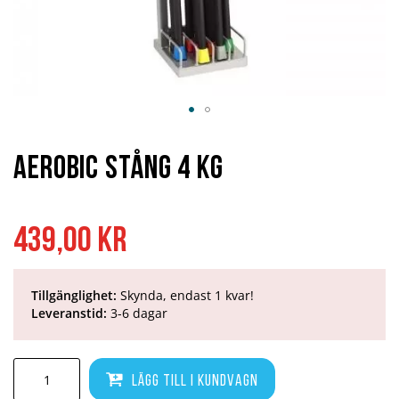
Hoppa
till
början
Aerobic Stång 4 kg
av
bildgalleriet
439,00 kr
Tillgänglighet:
Skynda, endast 1 kvar!
Leveranstid:
3-6 dagar
Lägg till i kundvagn