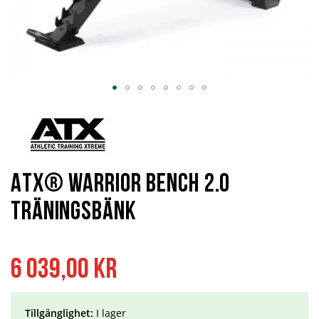
Hoppa
till
början
av
bildgalleriet
ATX® Warrior Bench 2.0
träningsbänk
6 039,00 kr
Tillgänglighet:
I lager