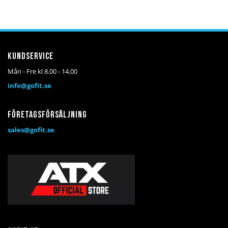
i
i
önskelista
jämför
Kundservice
Mån - Fre kl 8.00 - 14.00
info@gofit.se
Företagsförsäljning
sales@gofit.se