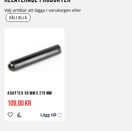
Relaterade produkter
Välj artiklar att lägga i varukorgen eller
välj alla
Adapter 50 mm x 270 mm
109,00 kr
Lägg till
Lägg
Lägg
till
till