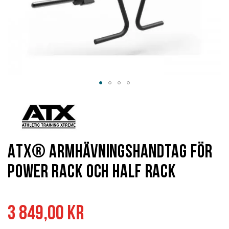
Hoppa
till
början
av
bildgalleriet
ATX® Armhävningshandtag för
Power Rack och Half Rack
3 849,00 kr