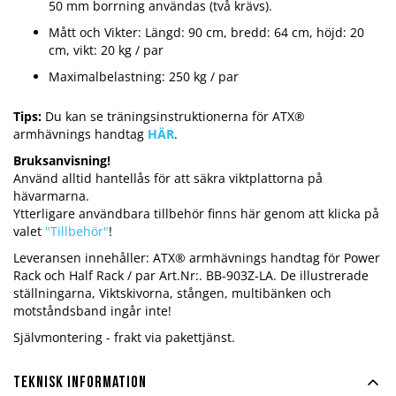
50 mm borrning användas (två krävs).
Mått och Vikter: Längd: 90 cm, bredd: 64 cm, höjd: 20
cm, vikt: 20 kg / par
Maximalbelastning: 250 kg / par
Tips:
Du kan se träningsinstruktionerna för ATX®
armhävnings handtag
HÄR
.
Bruksanvisning!
Använd alltid hantellås för att säkra viktplattorna på
hävarmarna.
Ytterligare användbara tillbehör finns här genom att klicka på
valet
"Tillbehör"
!
Leveransen innehåller: ATX® armhävnings handtag för Power
Rack och Half Rack / par Art.Nr:. BB-903Z-LA. De illustrerade
ställningarna, Viktskivorna, stången, multibänken och
motståndsband ingår inte!
Självmontering - frakt via pakettjänst.
Teknisk information