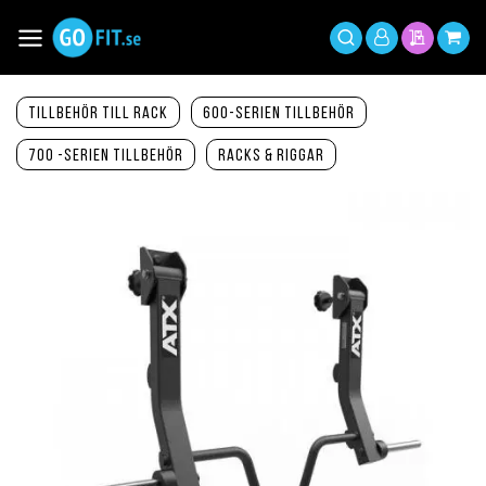
Hoppa
till
Växla
Mitt
innehållet
Sök
Min offer
Min 
Nav
konto
Tillbehör till Rack
600-serien tillbehör
700 -serien tillbehör
Racks & Riggar
Hoppa
till
slutet
av
bildgalleriet