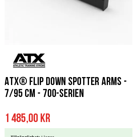
Hoppa
till
början
av
bildgalleriet
ATX® Flip Down Spotter Arms -
7/95 cm - 700-serien
1 485,00 kr