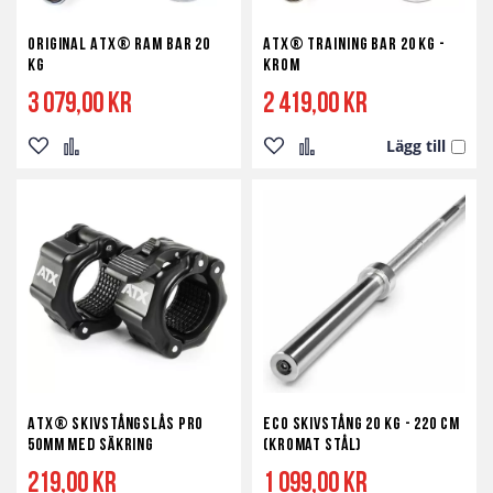
Original ATX® RAM BAR 20
ATX® Training Bar 20 kg -
kg
Krom
3 079,00 kr
2 419,00 kr
Lägg till
Lägg
Lägg
Lägg
Lägg
till
till
till
till
i
i
i
i
önskelista
jämför
önskelista
jämför
ATX® Skivstångslås Pro
ECO Skivstång 20 kg - 220 cm
50mm med Säkring
(Kromat Stål)
219,00 kr
1 099,00 kr