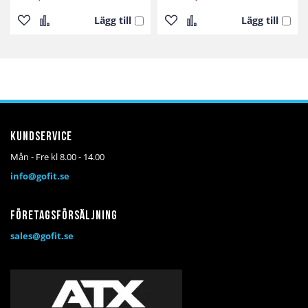
Lägg till
Lägg till
Lägg
Lägg
Lägg
Lägg
till
till
till
till
i
i
i
i
önskelista
jämför
önskelista
jämför
Kundservice
Mån - Fre kl 8.00 - 14.00
info@gofit.se
Företagsförsäljning
sales@gofit.se