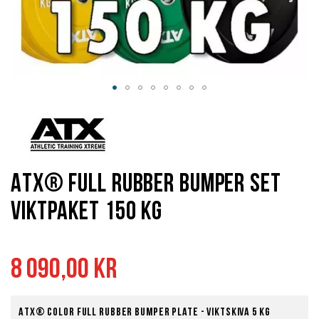
Hoppa
till
början
av
bildgalleriet
ATX® Full Rubber Bumper set
Viktpaket 150 kg
8 090,00 kr
ATX® Color Full Rubber Bumper Plate - Viktskiva 5 kg