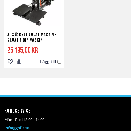
ATX® Belt Squat Maskin -
Squat & Dip Maskin
25 195,00 kr
Lägg till
Lägg
Lägg
till
till
i
i
önskelista
jämför
Kundservice
Mån - Fre kl 8.00 - 14.00
info@gofit.se