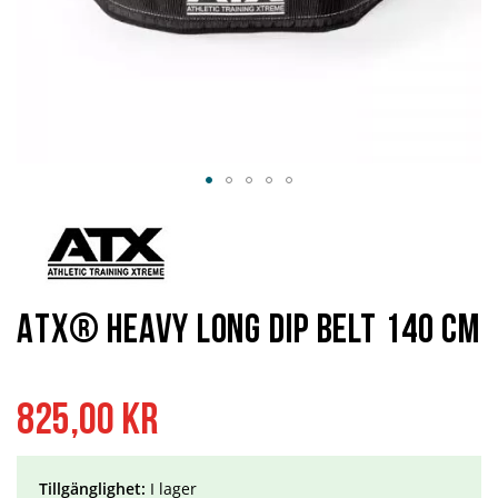
Hoppa
till
början
av
bildgalleriet
ATX® Heavy Long Dip Belt 140 cm
825,00 kr
Tillgänglighet:
I lager