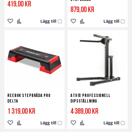
419,00 kr
879,00 kr
Lägg till
Lägg till
Lägg
Lägg
Lägg
Lägg
till
till
till
till
i
i
i
i
önskelista
jämför
önskelista
jämför
REEBOK Stepbräda Pro
ATX® Professionell
Delta
Dipsställning
1 319,00 kr
4 389,00 kr
Lägg till
Lägg till
Lägg
Lägg
Lägg
Lägg