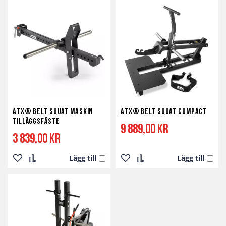
till
till
till
till
i
i
i
i
önskelista
jämför
önskelista
jämför
ATX® Belt Squat Maskin
ATX® Belt Squat Compact
Tilläggsfäste
9 889,00 kr
3 839,00 kr
Lägg till
Lägg till
Lägg
Lägg
Lägg
Lägg
till
till
till
till
i
i
i
i
önskelista
jämför
önskelista
jämför