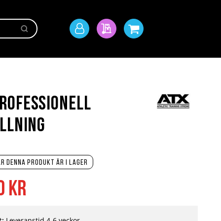
Sök
Mitt
Min offert
Min kundvagn
konto
rofessionell
llning
r denna produkt är i lager
0 kr
t:
Leveranstid 4-6 veckor