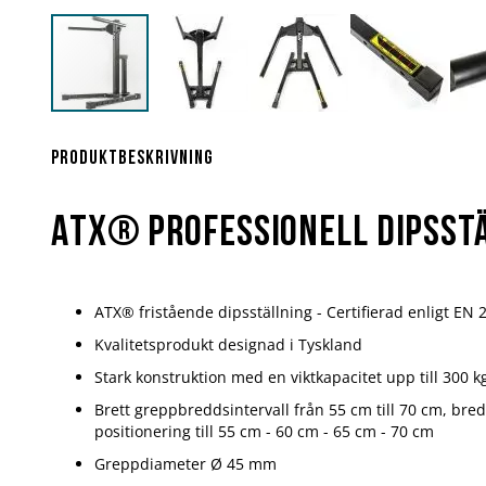
Hoppa
till
början
Produktbeskrivning
av
bildgalleriet
ATX® Professionell Dipsst
ATX® fristående dipsställning - Certifierad enligt EN 20
Kvalitetsprodukt designad i Tyskland
Stark konstruktion med en viktkapacitet upp till 300 k
Brett greppbreddsintervall från 55 cm till 70 cm, bre
positionering till 55 cm - 60 cm - 65 cm - 70 cm
Greppdiameter Ø 45 mm