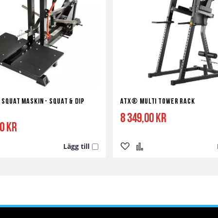
Squat Maskin - Squat & Dip
ATX® Multi Tower Rack
8 349,00 kr
00 kr
Lägg till
Lägg
Lägg
till
till
i
i
a
ör
önskelista
jämför