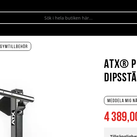
Gymtillbehör
ATX® P
Dipsstä
Meddela mig nä
4 389,0
Tillgänglighe