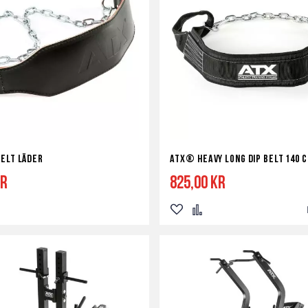
Belt Läder
ATX® Heavy Long Dip Belt 140 
kr
825,00 kr
Lägg
Lägg
till
till
i
i
a
ör
önskelista
jämför