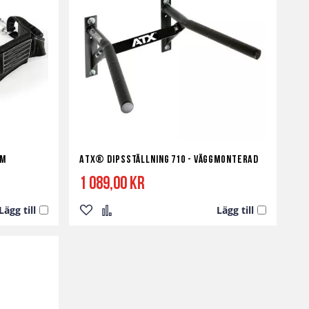
cm
ATX® Dipsställning 710 - Väggmonterad
1 089,00 kr
Lägg till
Lägg till
Lägg
Lägg
till
till
i
i
önskelista
jämför