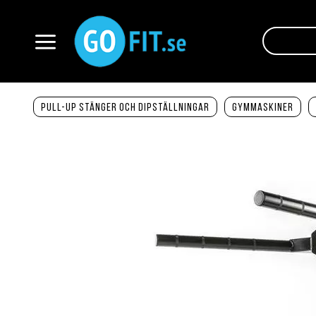
Hoppa
till
innehållet
Växla
Nav
Pull-up stänger och dipställningar
Gymmaskiner
Hoppa
till
slutet
av
bildgalleriet