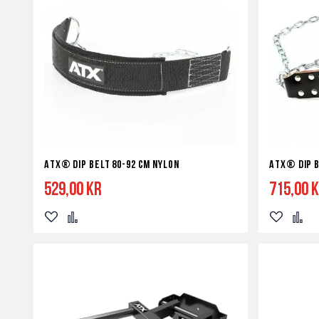
ATX® Dip Belt 80-92 cm nylon
ATX® Dip 
529,00 kr
715,00 
Lägg
Lägg
Lägg
Lägg
till
till
till
till
i
i
i
i
önskelista
jämför
önskelist
jämf