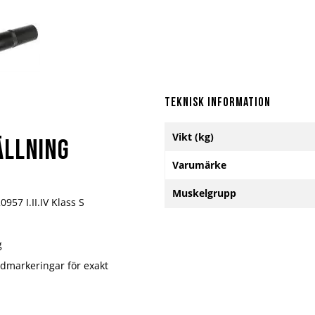
Teknisk information
Mer
Vikt (kg)
information
ällning
Varumärke
Muskelgrupp
957 I.II.IV Klass S
g
ddmarkeringar för exakt