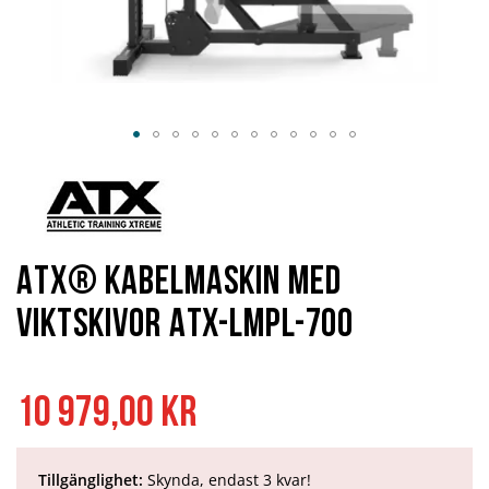
Hoppa
till
början
av
bildgalleriet
ATX® kabelmaskin med
viktskivor ATX-LMPL-700
10 979,00 kr
Tillgänglighet:
Skynda, endast 3 kvar!