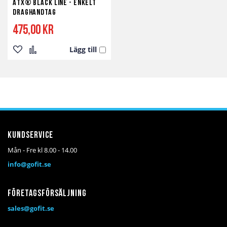
ATX® Black Line - Enkelt
Draghandtag
475,00 kr
Lägg till
Lägg
Lägg
till
till
i
i
önskelista
jämför
Kundservice
Mån - Fre kl 8.00 - 14.00
info@gofit.se
Företagsförsäljning
sales@gofit.se