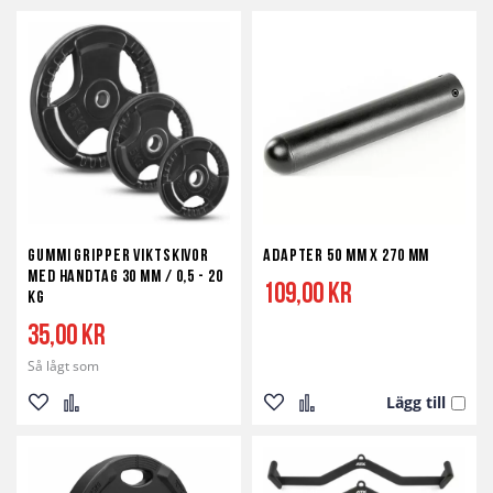
Gummi Gripper Viktskivor
Adapter 50 mm x 270 mm
med handtag 30 mm / 0,5 - 20
109,00 kr
kg
35,00 kr
Så lågt som
Lägg till
Lägg
Lägg
Lägg
Lägg
till
till
till
till
i
i
i
i