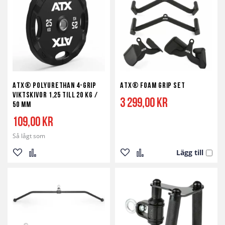
önskelista
jämför
önskelista
jämför
ATX® Polyurethan 4-Grip
ATX® Foam Grip Set
Viktskivor 1,25 till 20 kg /
3 299,00 kr
50 mm
109,00 kr
Så lågt som
Lägg till
Lägg
Lägg
Lägg
Lägg
till
till
till
till
i
i
i
i
önskelista
jämför
önskelista
jämför