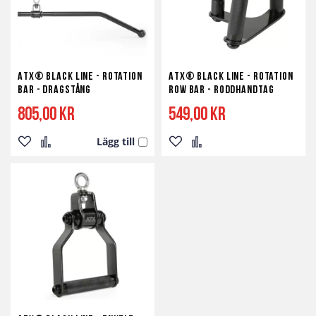
ATX® Black Line - Rotation
ATX® Black Line - Rotation
Bar - Dragstång
Row Bar - Roddhandtag
805,00 kr
549,00 kr
Lägg till
Lägg
Lägg
Lägg
Lägg
till
till
till
till
i
i
i
i
önskelista
jämför
önskelista
jämför