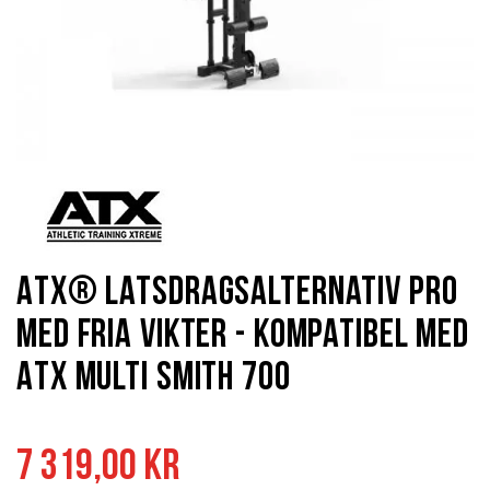
Hoppa
till
början
av
bildgalleriet
ATX® Latsdragsalternativ Pro
med Fria Vikter - Kompatibel med
ATX Multi Smith 700
7 319,00 kr