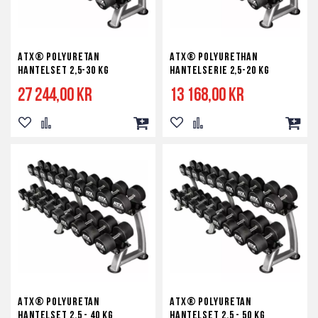
ATX® Polyuretan
ATX® Polyurethan
Hantelset 2,5-30 kg
Hantelserie 2,5-20 kg
27 244,00 kr
13 168,00 kr
Lägg
Lägg
Lägg
Lägg
Lägg
Lägg
till
till
till
till
till
till
i
i
i
i
i
i
önskelista
jämför
kundvagn
önskelista
jämför
kundv
ATX® Polyuretan
ATX® Polyuretan
Hantelset 2,5 - 40 kg
Hantelset 2,5 - 50 kg