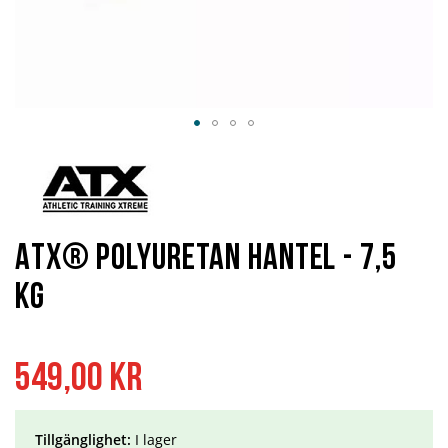
Hoppa
till
början
av
bildgalleriet
ATX® Polyuretan Hantel - 7,5
kg
549,00 kr
Tillgänglighet:
I lager