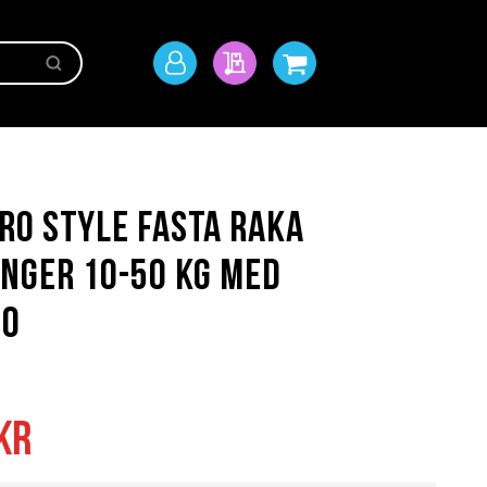
Sök
Mitt
Min offert
Min kundvagn
konto
ro Style Fasta Raka
nger 10-50 kg med
go
kr