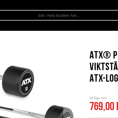
ATX® P
Viktstä
ATX-lo
Så lågt som
769,00 