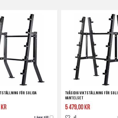
ktställning för Solida
Tvåsidig Viktställning för Sol
t
Hantelset
 kr
5 479,00 kr
Lägg till