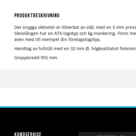
Hoppa
till
början
Produktbeskrivning
av
bildgalleriet
Det snygga viktsetet är tillverkat av stål; med en 5 mm pr
Skivstången har en ATX-logotyp och kg-markering. Finns med 
även med till exempel din företagslogotyp.
Handtag av fullstål med en 32 mm Ø, högkvalitativt förkrom
Greppbredd 955 mm.
Kundservice