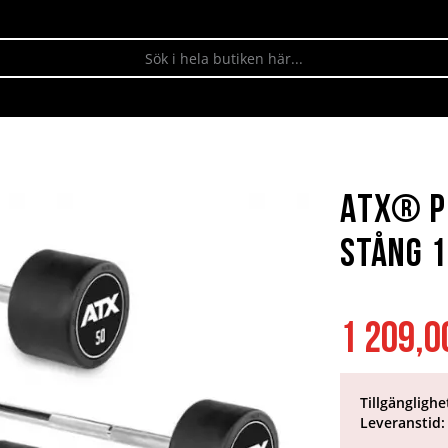
ATX® Pr
stång 1
1 209,0
Tillgänglighe
Leveranstid: