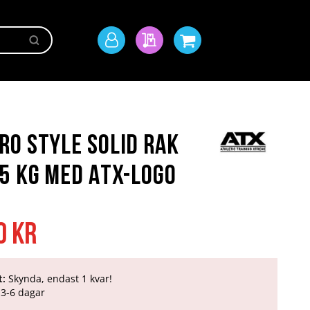
Sök
Mitt
Min offert
Min kundvagn
konto
o Style Solid Rak
5 kg med ATX-logo
0 kr
t:
Skynda, endast 1 kvar!
3-6 dagar