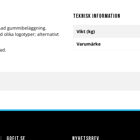
Teknisk information
essad gummibeläggning.
Mer
Vikt (kg)
olika logotyper; alternativt
information
Varumärke
ad.
Gofit.se
Nyhetsbrev