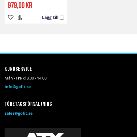
979,00 kr
Lägg till
Lägg
Lägg
till
till
i
i
önskelista
jämför
Kundservice
Mån - Fre kl 8.00 - 14.00
info@gofit.se
Företagsförsäljning
sales@gofit.se