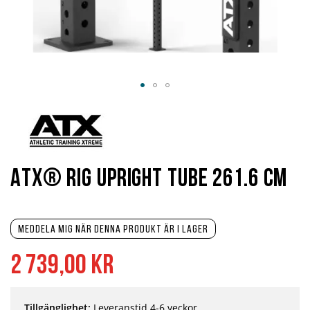
Hoppa
till
början
av
bildgalleriet
ATX® RIG Upright Tube 261.6 cm
Meddela mig när denna produkt är i lager
2 739,00 kr
Tillgänglighet:
Leveranstid 4-6 veckor