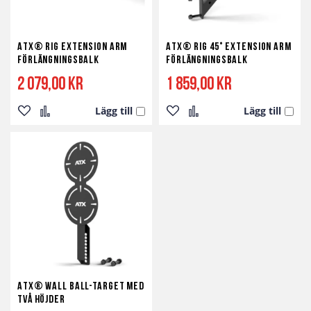
ATX® RIG Extension Arm
ATX® RIG 45° Extension Arm
förlängningsbalk
förlängningsbalk
2 079,00 kr
1 859,00 kr
Lägg till
Lägg till
Lägg
Lägg
Lägg
Lägg
till
till
till
till
i
i
i
i
önskelista
jämför
önskelista
jämför
ATX® Wall Ball-target med
två höjder