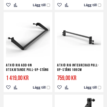
Lägg till
Lägg till
Lägg
Lägg
Lägg
Lägg
till
till
till
till
i
i
i
i
önskelista
jämför
önskelista
jämför
ATX® RIG Add-On
ATX® RIG Integrerad Pull-
utskjutande pull-up-stång
Up-Stång 108 cm
1 419,00 kr
759,00 kr
Lägg till
Lägg till
Lägg
Lägg
Lägg
Lägg
till
till
till
till
i
i
i
i