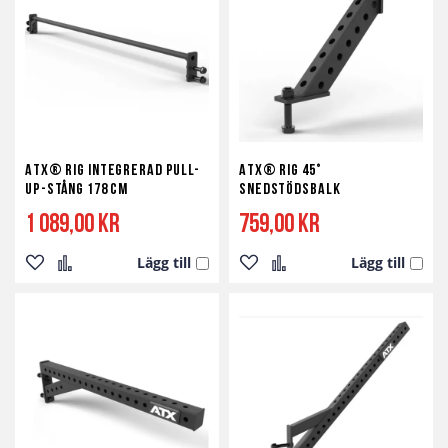
önskelista
jämför
önskelista
jämför
ATX® RIG Integrerad Pull-
ATX® RIG 45°
Up-Stång 178 cm
Snedstödsbalk
1 089,00 kr
759,00 kr
Lägg till
Lägg till
Lägg
Lägg
Lägg
Lägg
till
till
till
till
i
i
i
i
önskelista
jämför
önskelista
jämför