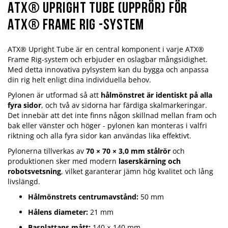
ATX® Upright Tube (upprör) för
ATX® Frame RIG -system
ATX® Upright Tube är en central komponent i varje ATX®
Frame Rig-system och erbjuder en oslagbar mångsidighet.
Med detta innovativa pylsystem kan du bygga och anpassa
din rig helt enligt dina individuella behov.
Pylonen är utformad så att
hålmönstret är identiskt på alla
fyra sidor
, och två av sidorna har färdiga skalmarkeringar.
Det innebär att det inte finns någon skillnad mellan fram och
bak eller vänster och höger - pylonen kan monteras i valfri
riktning och alla fyra sidor kan användas lika effektivt.
Pylonerna tillverkas av
70 × 70 × 3,0 mm stålrör
och
produktionen sker med modern
laserskärning och
robotsvetsning
, vilket garanterar jämn hög kvalitet och lång
livslängd.
Hålmönstrets centrumavstånd:
50 mm
Hålens diameter:
21 mm
Basplattans mått:
140 × 140 mm