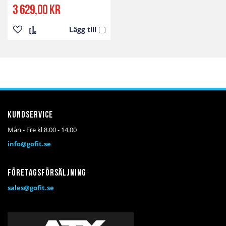
3 629,00 kr
Lägg till
Lägg
Lägg
till
till
i
i
önskelista
jämför
Kundservice
Mån - Fre kl 8.00 - 14.00
info@gofit.se
Företagsförsäljning
sales@gofit.se