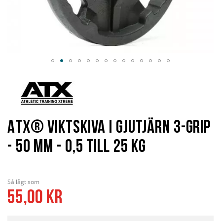
Hoppa
till
början
av
bildgalleriet
ATX® Viktskiva i Gjutjärn 3-Grip
- 50 mm - 0,5 till 25 kg
Så lågt som
55,00 kr