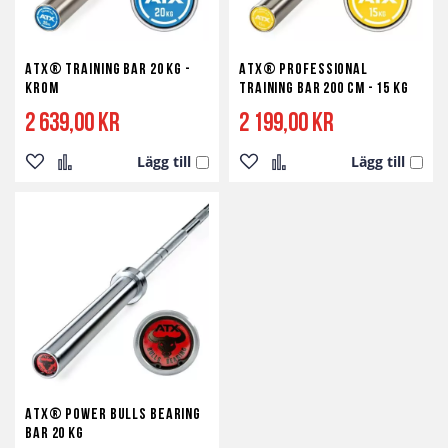
ATX® Training Bar 20 kg -
ATX® Professional
Krom
Training Bar 200 cm - 15 kg
2 639,00 kr
2 199,00 kr
Lägg till
Lägg till
Lägg
Lägg
Lägg
Lägg
till
till
till
till
i
i
i
i
önskelista
jämför
önskelista
jämför
ATX® Power Bulls Bearing
Bar 20 kg