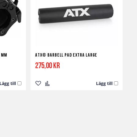
0 mm
ATX® Barbell Pad Extra Large
275,00 kr
Lägg till
Lägg till
Lägg
Lägg
till
till
i
i
önskelista
jämför