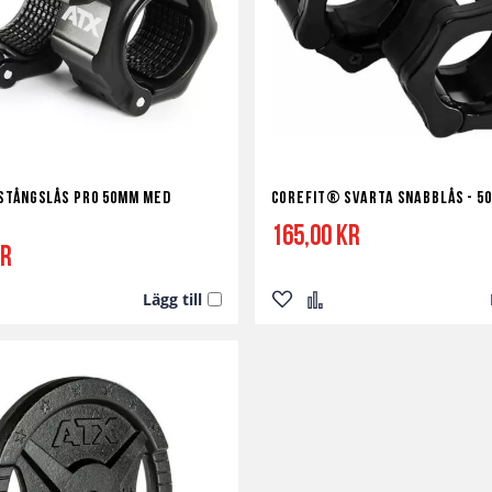
stångslås Pro 50mm med
Corefit® Svarta Snabblås - 5
165,00 kr
kr
Lägg till
Lägg
Lägg
till
till
i
i
a
ör
önskelista
jämför