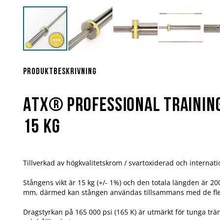
Hoppa
till
början
Produktbeskrivning
av
bildgalleriet
ATX® Professional Training
15 kg
Tillverkad av högkvalitetskrom / svartoxiderad och internati
Stångens vikt är 15 kg (+/- 1%) och den totala längden är 2
mm, därmed kan stången användas tillsammans med de fles
Dragstyrkan på 165 000 psi (165 K) är utmärkt för tunga trä