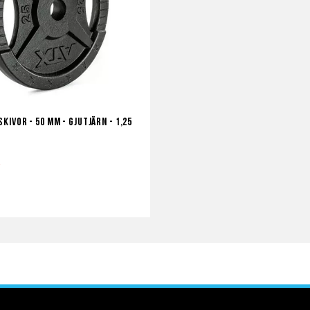
kivor - 50 mm - Gjutjärn - 1,25
r
a
ör