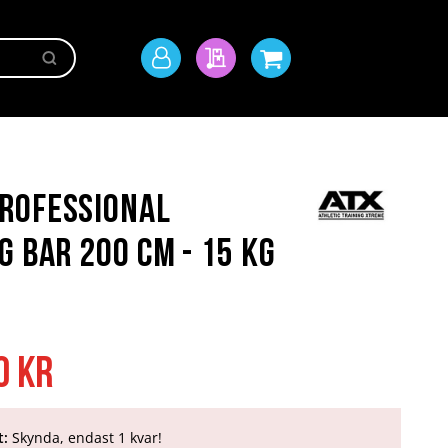
Sök
Mitt
Min offert
Min kundvagn
konto
rofessional
g Bar 200 cm - 15 kg
0 kr
t:
Skynda, endast 1 kvar!