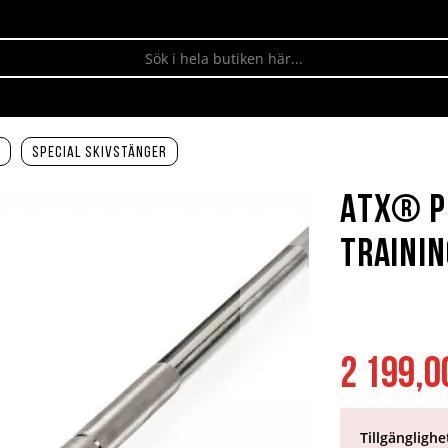
Special skivstänger
ATX® P
Trainin
2 199,0
Tillgänglighe