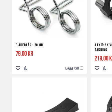
Fjäderlås - 50 mm
ATX® Skiv
Säkring
79,00 kr
219,00 
Lägg till
Lägg
Lägg
Lägg
Lägg
till
till
till
till
i
i
i
i
önskelista
jämför
önskelist
jämf