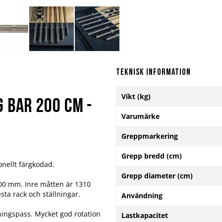
Teknisk information
Mer
Vikt (kg)
information
 Bar 200 cm -
Varumärke
Greppmarkering
Grepp bredd (cm)
onellt färgkodad.
Grepp diameter (cm)
000 mm. Inre måtten är 1310
ta rack och ställningar.
Användning
ningspass. Mycket god rotation
Lastkapacitet