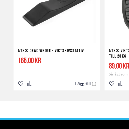
ATX® Dead Wedge - Viktskivsstativ
ATX® Vikts
till 20 kg
165,00 kr
89,00 k
Så lågt som
Lägg till
Lägg
Lägg
Lägg
Lägg
till
till
till
till
i
i
i
i
önskelista
jämför
önskelist
jämf