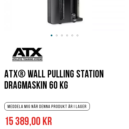
Hoppa
till
början
av
bildgalleriet
ATX® Wall Pulling Station
Dragmaskin 60 kg
Meddela mig när denna produkt är i lager
15 389,00 kr