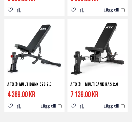
Lägg till
Lägg
Lägg
Lägg
Lägg
till
till
till
till
i
i
i
i
önskelista
jämför
önskelista
jämför
ATX® Multibänk 520 2.0
ATX® - Multibänk RAS 2.0
4 389,00 kr
7 139,00 kr
Lägg till
Lägg till
Lägg
Lägg
Lägg
Lägg
till
till
till
till
i
i
i
i