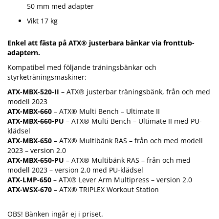
50 mm med adapter
Vikt 17 kg
Enkel att fästa på ATX® justerbara bänkar via fronttub-
adaptern.
Kompatibel med följande träningsbänkar och
styrketräningsmaskiner:
ATX-MBX-520-II
– ATX® justerbar träningsbänk, från och med
modell 2023
ATX-MBX-660
– ATX® Multi Bench – Ultimate II
ATX-MBX-660-PU
– ATX® Multi Bench – Ultimate II med PU-
klädsel
ATX-MBX-650
– ATX® Multibänk RAS – från och med modell
2023 – version 2.0
ATX-MBX-650-PU
– ATX® Multibänk RAS – från och med
modell 2023 – version 2.0 med PU-klädsel
ATX-LMP-650
– ATX® Lever Arm Multipress – version 2.0
ATX-WSX-670
– ATX® TRIPLEX Workout Station
OBS! Bänken ingår ej i priset.