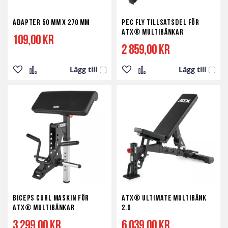
Adapter 50 mm x 270 mm
Pec Fly tillsatsdel för
ATX® Multibänkar
109,00 kr
2 859,00 kr
Lägg till
Lägg till
Lägg
Lägg
Lägg
Lägg
till
till
till
till
i
i
i
i
önskelista
jämför
önskelista
jämför
Biceps Curl Maskin för
ATX® Ultimate Multibänk
ATX® Multibänkar
2.0
3 299,00 kr
6 039,00 kr