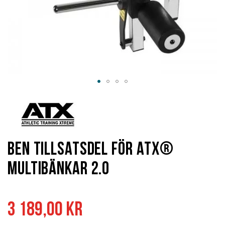
Hoppa
till
början
av
bildgalleriet
Ben Tillsatsdel för ATX®
Multibänkar 2.0
3 189,00 kr