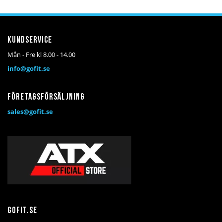
önskelista
jämför
önskelista
jämför
Kundservice
Mån - Fre kl 8.00 - 14.00
info@gofit.se
Företagsförsäljning
sales@gofit.se
Gofit.se