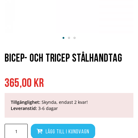
Hoppa
till
början
Bicep- och Tricep Stålhandtag
av
bildgalleriet
365,00 kr
Tillgänglighet:
Skynda, endast 2 kvar!
Leveranstid:
3-6 dagar
Lägg till i kundvagn