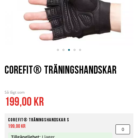
Hoppa
till
början
Corefit® Träningshandskar
av
bildgalleriet
Så lågt som
199,00 kr
Corefit® Träningshandskar S
199,00 kr
Tillgänglighet:
I lager