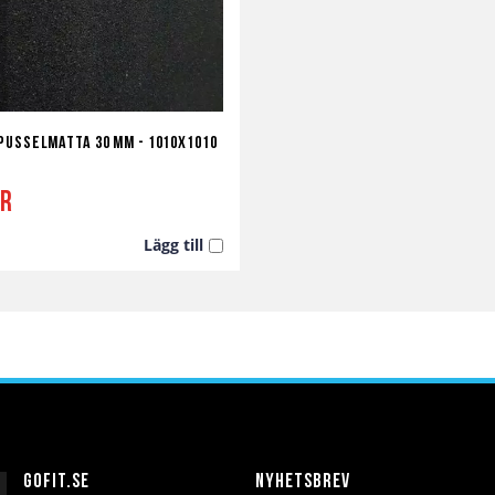
Pusselmatta 30 mm - 1010x1010
kr
Lägg till
a
ör
Gofit.se
Nyhetsbrev