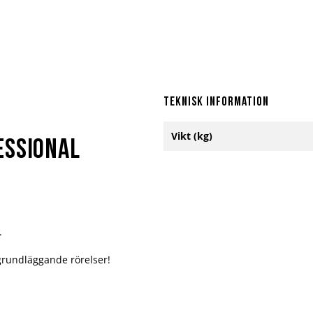
Teknisk information
Mer
Vikt (kg)
information
essional
.
 grundläggande rörelser!