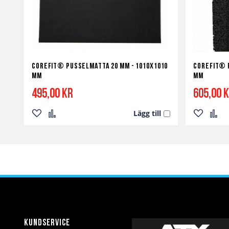
Corefit® Pusselmatta 20 mm - 1010x1010
Corefit® 
mm
mm
495,00 kr
605,00 
Lägg till
Lägg
Lägg
Lägg
Lägg
till
till
till
till
i
i
i
i
önskelista
jämför
önskelist
jämf
Kundservice