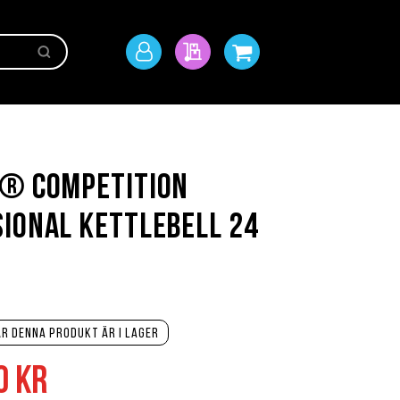
Sök
Mitt
Min offert
Min kundvagn
konto
t® Competition
ional Kettlebell 24
r denna produkt är i lager
0 kr