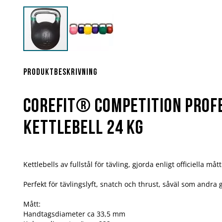
Hoppa
till
början
Produktbeskrivning
av
bildgalleriet
Corefit® Competition Prof
Kettlebell 24 kg
Kettlebells av fullstål för tävling, gjorda enligt officiella mått
Perfekt för tävlingslyft, snatch och thrust, såväl som andra
Mått:
Handtagsdiameter ca 33,5 mm