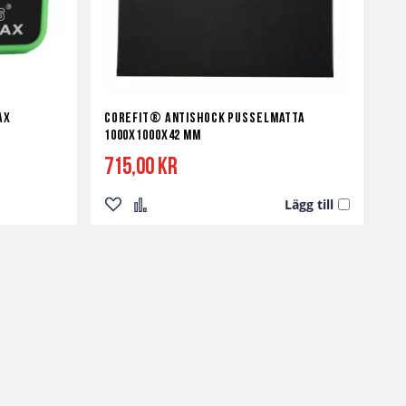
ax
Corefit® Antishock Pusselmatta
1000x1000x42 mm
715,00 kr
Lägg till
Lägg
Lägg
till
till
i
i
önskelista
jämför