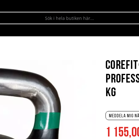
Corefi
Profess
kg
Meddela mig nä
1 155,0