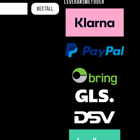
leveransmetoder
Beställ