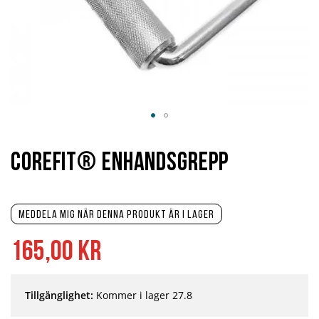
Hoppa
till
början
Corefit® Enhandsgrepp
av
bildgalleriet
Meddela mig när denna produkt är i lager
165,00 kr
Tillgänglighet:
Kommer i lager 27.8