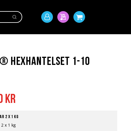
Sök
Mitt
Min offert
Min kundvagn
konto
t® Hexhantelset 1-10
0 kr
r 2 x 1 kg
 2 x 1 kg