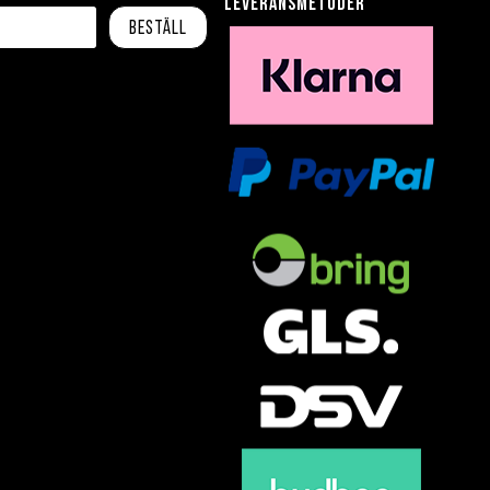
leveransmetoder
Beställ