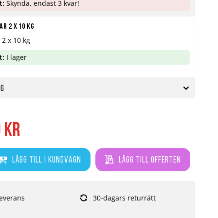
t:
Skynda, endast 3 kvar!
r 2 x 10 kg
 2 x 10 kg
t:
I lager
ng
0 kr
Lägg till i kundvagn
Lägg till offerten
everans
30-dagars returrätt