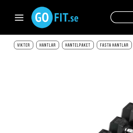
Hoppa
till
innehållet
Växla
Nav
Vikter
Hantlar
Hantelpaket
Fasta hantlar
Hoppa
till
slutet
av
bildgalleriet