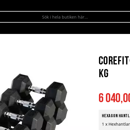
Corefi
kg
6 040,0
Hexagon hantla
1 x Hexhantlar