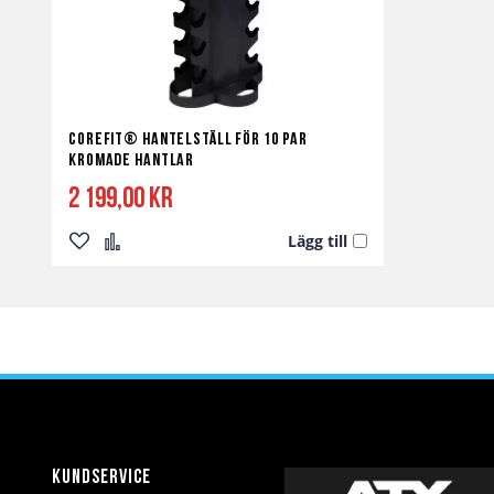
Corefit® Hantelställ för 10 par
Kromade Hantlar
2 199,00 kr
Lägg till
Lägg
Lägg
till
till
i
i
önskelista
jämför
Kundservice