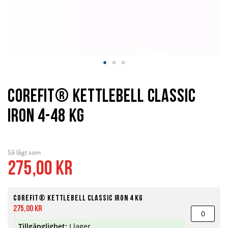
Hoppa
till
början
Corefit® Kettlebell Classic
av
bildgalleriet
Iron 4-48 kg
Så lågt som
275,00 kr
Corefit® Kettlebell Classic Iron 4 kg
275,00 kr
Tillgänglighet:
I lager