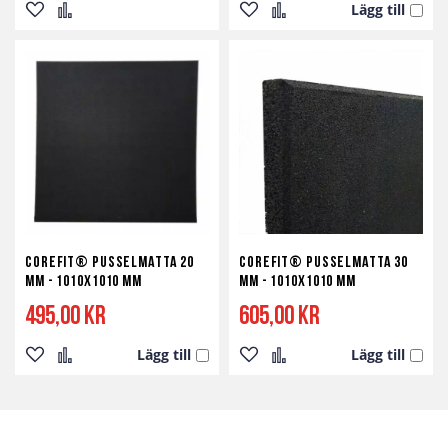
Lägg till
Lägg
Lägg
Lägg
Lägg
till
till
till
till
i
i
i
i
önskelista
jämför
önskelista
jämför
Corefit® Pusselmatta 20
Corefit® Pusselmatta 30
mm - 1010x1010 mm
mm - 1010x1010 mm
495,00 kr
605,00 kr
Lägg till
Lägg till
Lägg
Lägg
Lägg
Lägg
till
till
till
till
i
i
i
i