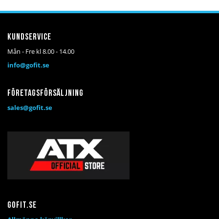
önskelista
jämför
önskelista
jämför
Kundservice
Mån - Fre kl 8.00 - 14.00
info@gofit.se
Företagsförsäljning
sales@gofit.se
Gofit.se