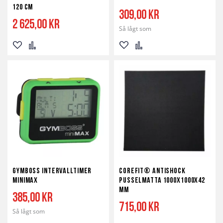
120 cm
309,00 kr
2 625,00 kr
Så lågt som
Lägg
Lägg
Lägg
Lägg
till
till
till
till
i
i
i
i
önskelista
jämför
önskelista
jämför
Gymboss Intervalltimer
Corefit® Antishock
Minimax
Pusselmatta 1000x1000x42
mm
385,00 kr
715,00 kr
Så lågt som