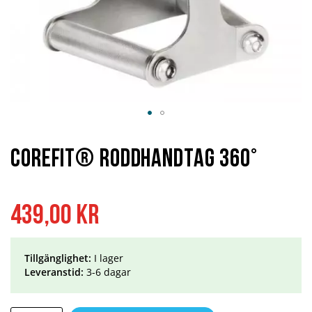
Hoppa
till
början
Corefit® Roddhandtag 360°
av
bildgalleriet
439,00 kr
Tillgänglighet:
I lager
Leveranstid:
3-6 dagar