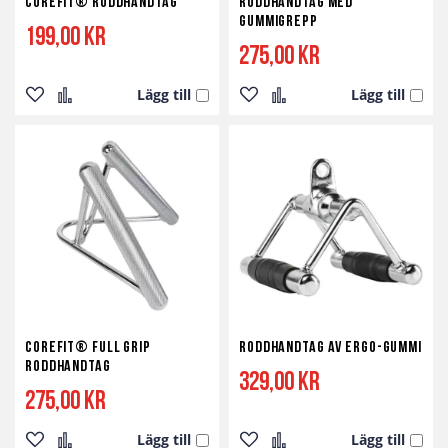
Corefit® Roddhandtag
Roddhandtag med
Gummigrepp
199,00 kr
275,00 kr
Lägg till
Lägg till
Lägg
Lägg
Lägg
Lägg
till
till
till
till
i
i
i
i
önskelista
jämför
önskelista
jämför
Corefit® Full Grip
Roddhandtag av Ergo-Gummi
Roddhandtag
329,00 kr
275,00 kr
Lägg till
Lägg till