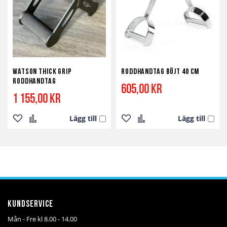
Watson Thick Grip
Roddhandtag böjt 40 cm
Roddhandtag
605,00 kr
1 155,00 kr
Lägg till
Lägg till
Lägg
Lägg
Lägg
Lägg
till
till
till
till
i
i
i
i
önskelista
jämför
önskelista
jämför
Kundservice
Mån - Fre kl 8.00 - 14.00