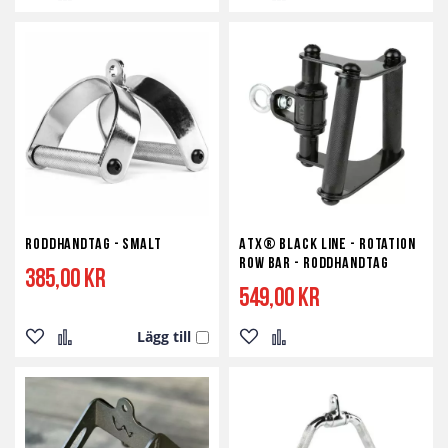
Lägg
Lägg
Lägg
Lägg
till
till
till
till
i
i
i
i
önskelista
jämför
önskelista
jämför
Roddhandtag - Smalt
ATX® Black Line - Rotation
Row Bar - Roddhandtag
385,00 kr
549,00 kr
Lägg till
Lägg
Lägg
Lägg
Lägg
till
till
till
till
i
i
i
i
önskelista
jämför
önskelista
jämför