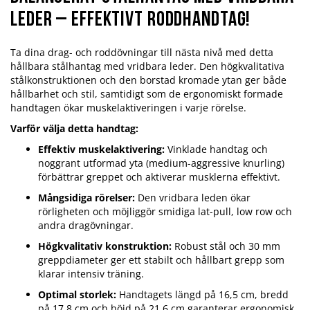
leder – Effektivt roddhandtag!
Ta dina drag- och roddövningar till nästa nivå med detta
hållbara stålhantag med vridbara leder. Den högkvalitativa
stålkonstruktionen och den borstad kromade ytan ger både
hållbarhet och stil, samtidigt som de ergonomiskt formade
handtagen ökar muskelaktiveringen i varje rörelse.
Varför välja detta handtag:
Effektiv muskelaktivering:
Vinklade handtag och
noggrant utformad yta (medium-aggressive knurling)
förbättrar greppet och aktiverar musklerna effektivt.
Mångsidiga rörelser:
Den vridbara leden ökar
rörligheten och möjliggör smidiga lat-pull, low row och
andra dragövningar.
Högkvalitativ konstruktion:
Robust stål och 30 mm
greppdiameter ger ett stabilt och hållbart grepp som
klarar intensiv träning.
Optimal storlek:
Handtagets längd på 16,5 cm, bredd
på 17,8 cm och höjd på 21,6 cm garanterar ergonomisk