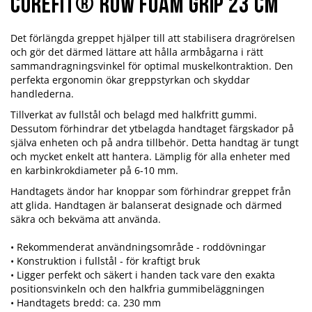
Corefit® Row Foam Grip 23 cm
Det förlängda greppet hjälper till att stabilisera dragrörelsen
och gör det därmed lättare att hålla armbågarna i rätt
sammandragningsvinkel för optimal muskelkontraktion. Den
perfekta ergonomin ökar greppstyrkan och skyddar
handlederna.
Tillverkat av fullstål och belagd med halkfritt gummi.
Dessutom förhindrar det ytbelagda handtaget färgskador på
själva enheten och på andra tillbehör. Detta handtag är tungt
och mycket enkelt att hantera. Lämplig för alla enheter med
en karbinkrokdiameter på 6-10 mm.
Handtagets ändor har knoppar som förhindrar greppet från
att glida. Handtagen är balanserat designade och därmed
säkra och bekväma att använda.
• Rekommenderat användningsområde - roddövningar
• Konstruktion i fullstål - för kraftigt bruk
• Ligger perfekt och säkert i handen tack vare den exakta
positionsvinkeln och den halkfria gummibeläggningen
• Handtagets bredd: ca. 230 mm