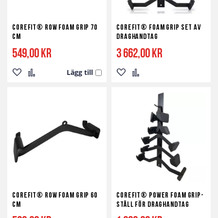
Corefit® Row Foam Grip 70
Corefit® Foam Grip Set av
cm
Draghandtag
549,00 kr
3 662,00 kr
Lägg till
Lägg
Lägg
Lägg
Lägg
till
till
till
till
i
i
i
i
önskelista
jämför
önskelista
jämför
Corefit® Row Foam Grip 60
Corefit® Power Foam Grip-
cm
ställ för Draghandtag