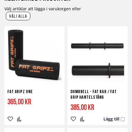
Välj artiklar att lägga i varukorgen eller
välj alla
Fat Gripz One
Dumbbell - Fat Bar / Fat
Grip Hantelstång
365,00 kr
385,00 kr
Lägg till
Lägg
Lägg
Lägg
Lägg
till
till
till
till