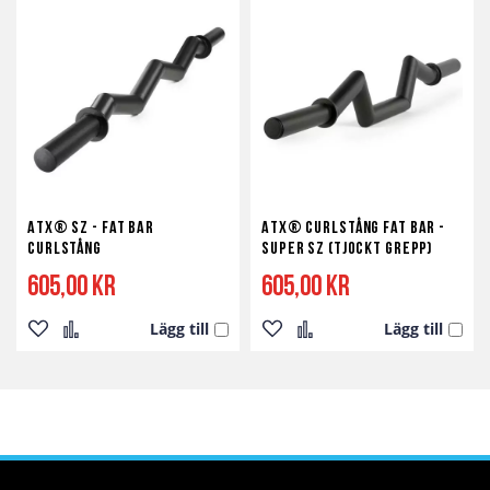
i
i
i
i
önskelista
jämför
önskelista
jämför
ATX® SZ - Fat Bar
ATX® Curlstång Fat Bar -
Curlstång
Super SZ (Tjockt Grepp)
605,00 kr
605,00 kr
Lägg till
Lägg till
Lägg
Lägg
Lägg
Lägg
till
till
till
till
i
i
i
i
önskelista
jämför
önskelista
jämför