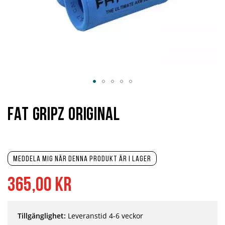
Hoppa
till
början
Fat Gripz Original
av
bildgalleriet
Meddela mig när denna produkt är i lager
365,00 kr
Tillgänglighet:
Leveranstid 4-6 veckor