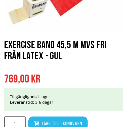
Hoppa
till
början
Exercise Band 45,5 m MVS Fri
av
bildgalleriet
från Latex - Gul
769,00 kr
Tillgänglighet:
I lager
Leveranstid:
3-6 dagar
Lägg till i kundvagn