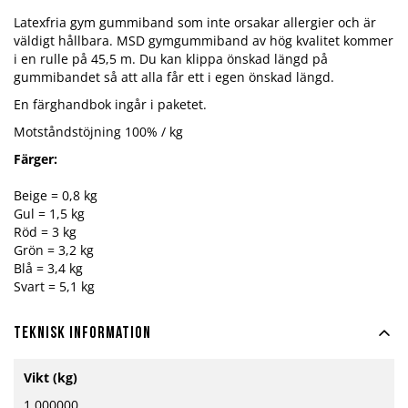
Latexfria gym gummiband som inte orsakar allergier och är
väldigt hållbara. MSD gymgummiband av hög kvalitet kommer
i en rulle på 45,5 m. Du kan klippa önskad längd på
gummibandet så att alla får ett i egen önskad längd.
En färghandbok ingår i paketet.
Motståndstöjning 100% / kg
Färger:
Beige = 0,8 kg
Gul = 1,5 kg
Röd = 3 kg
Grön = 3,2 kg
Blå = 3,4 kg
Svart = 5,1 kg
Teknisk information
Mer
Vikt (kg)
information
1.000000