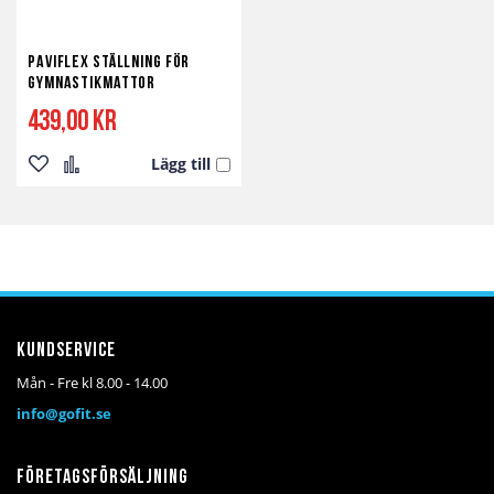
Paviflex Ställning för
Gymnastikmattor
439,00 kr
Lägg till
Lägg
Lägg
till
till
i
i
önskelista
jämför
Kundservice
Mån - Fre kl 8.00 - 14.00
info@gofit.se
Företagsförsäljning