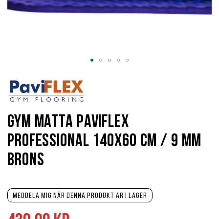
Hoppa
till
början
av
bildgalleriet
Gym matta PaviFlex
Professional 140x60 cm / 9 mm
brons
Meddela mig när denna produkt är i lager