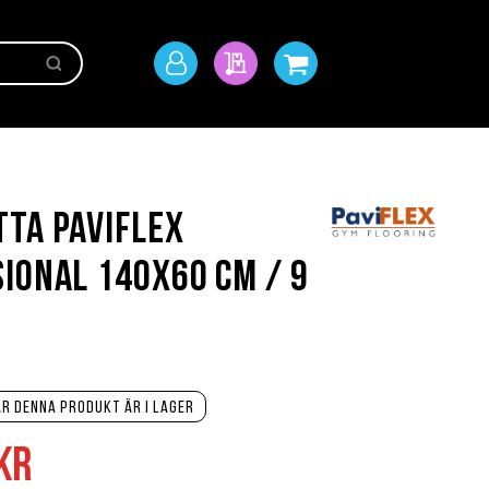
Sök
Mitt
Min offert
Min kundvagn
konto
ta PaviFlex
ional 140x60 cm / 9
r denna produkt är i lager
kr