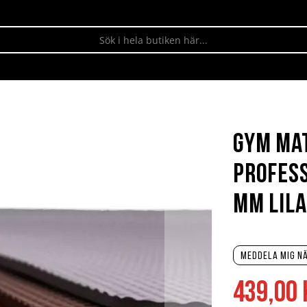
Gym mat
Profess
mm lila
Meddela mig nä
439,00 