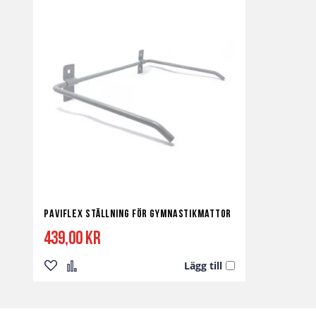
Paviflex Ställning för Gymnastikmattor
439,00 kr
Lägg till
Lägg
Lägg
till
till