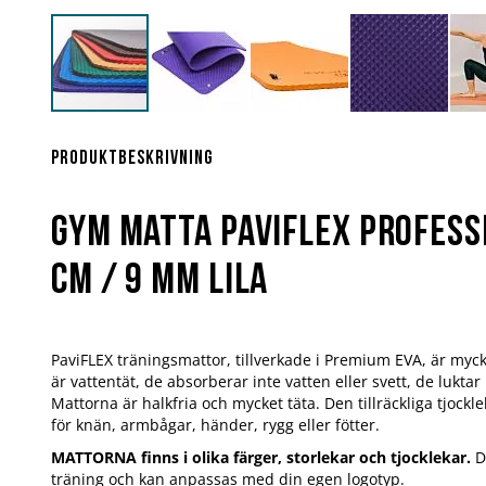
Hoppa
till
början
Produktbeskrivning
av
bildgalleriet
Gym matta PaviFlex Profess
cm / 9 mm lila
PaviFLEX träningsmattor, tillverkade i Premium EVA, är myc
är vattentät, de absorberar inte vatten eller svett, de luktar 
Mattorna är halkfria och mycket täta. Den tillräckliga tjockl
för knän, armbågar, händer, rygg eller fötter.
MATTORNA finns i olika färger, storlekar och tjocklekar.
De
träning och kan anpassas med din egen logotyp.