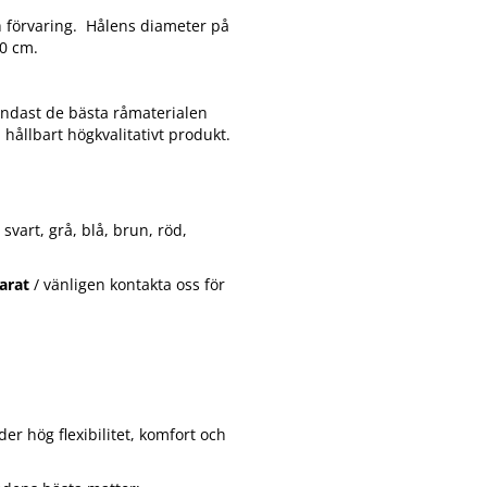
h förvaring. Hålens diameter på
50 cm.
 endast de bästa råmaterialen
 hållbart högkvalitativt produkt.
svart, grå, blå, brun, röd,
parat
/ vänligen kontakta oss för
er hög flexibilitet, komfort och