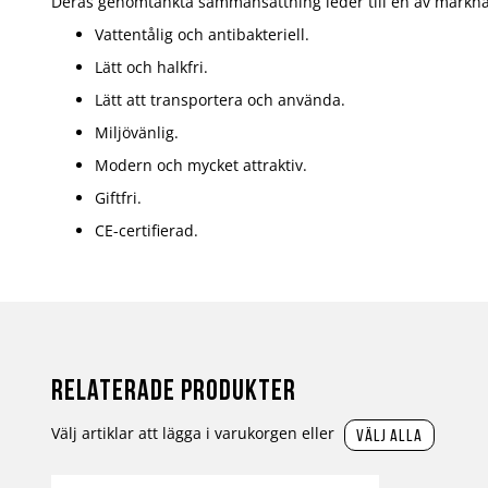
Deras genomtänkta sammansättning leder till en av markn
Vattentålig och antibakteriell.
Lätt och halkfri.
Lätt att transportera och använda.
Miljövänlig.
Modern och mycket attraktiv.
Giftfri.
CE-certifierad.
Relaterade produkter
Välj artiklar att lägga i varukorgen eller
välj alla