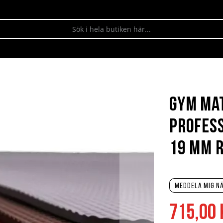
Gym mat
Profess
19 mm 
Meddela mig nä
715,00 