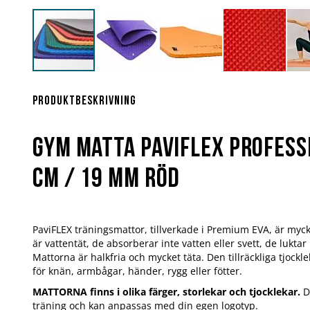
Hoppa
till
början
Produktbeskrivning
av
bildgalleriet
Gym matta PaviFlex Profess
cm / 19 mm röd
PaviFLEX träningsmattor, tillverkade i Premium EVA, är myc
är vattentät, de absorberar inte vatten eller svett, de luktar 
Mattorna är halkfria och mycket täta. Den tillräckliga tjockl
för knän, armbågar, händer, rygg eller fötter.
MATTORNA finns i olika färger, storlekar och tjocklekar.
De
träning och kan anpassas med din egen logotyp.