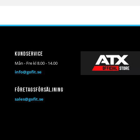
till
till
i
i
önskelista
jämför
Kundservice
Mån - Fre kl 8.00 - 14.00
info@gofit.se
Företagsförsäljning
sales@gofit.se