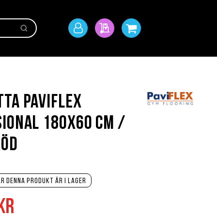
Sök
Mitt
Min offert
Min kundvagn
konto
ta PaviFlex
ional 180x60 cm /
röd
r denna produkt är i lager
kr