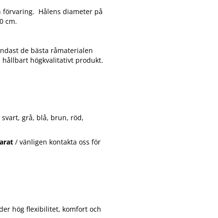
h förvaring. Hålens diameter på
50 cm.
 endast de bästa råmaterialen
 hållbart högkvalitativt produkt.
svart, grå, blå, brun, röd,
parat
/ vänligen kontakta oss för
er hög flexibilitet, komfort och