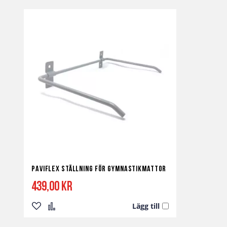
Paviflex Ställning för Gymnastikmattor
439,00 kr
Lägg till
Lägg
Lägg