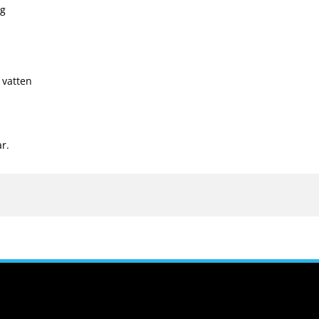
ng
 vatten
r.