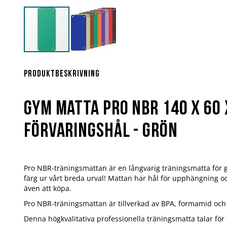
Hoppa
till
början
Produktbeskrivning
av
bildgalleriet
Gym Matta PRO NBR 140 X 60 
Förvaringshål - Grön
Pro NBR-träningsmattan är en långvarig träningsmatta för
färg ur vårt breda urval! Mattan har hål för upphängning oc
även att köpa.
Pro NBR-träningsmattan är tillverkad av BPA, formamid och l
Denna högkvalitativa professionella träningsmatta talar för s