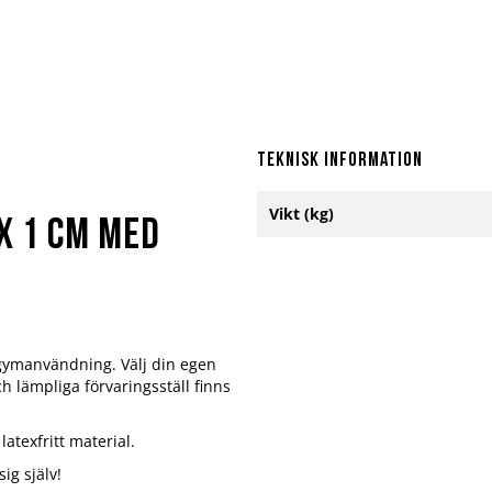
Teknisk information
Mer
Vikt (kg)
information
X 1 cm med
 gymanvändning. Välj din egen
h lämpliga förvaringsställ finns
atexfritt material.
ig själv!