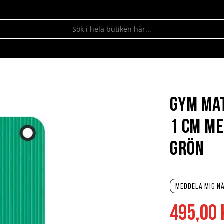
Gym Mat
1 cm me
Grön
Meddela mig nä
495,00 