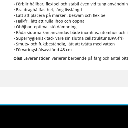
• Förblir hållbar, flexibel och stabil även vid tung användni
• Bra draghållfasthet, lång livslängd
• Lätt att placera på marken, bekväm och flexibel
• Halkfri, lätt att rulla ihop och öppna
• Oböjbar, optimal stötdämpning
• Båda sidorna kan användas både inomhus, utomhus och i
• Superhygienisk tack vare sin slutna cellstruktur (BPA-fri)
• Smuts- och fuktbeständig, lätt att tvätta med vatten
• Förvaringshålsavstånd 48 cm
Obs!
Leveranstiden varierar beroende på färg och antal bita