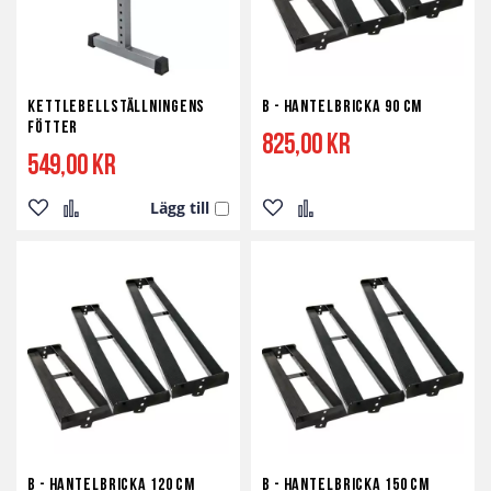
Kettlebellställningens
B - Hantelbricka 90 cm
fötter
825,00 kr
549,00 kr
Lägg till
Lägg
Lägg
Lägg
Lägg
till
till
till
till
i
i
i
i
önskelista
jämför
önskelista
jämför
B - Hantelbricka 120 cm
B - Hantelbricka 150 cm