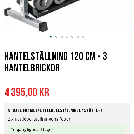
Hoppa
till
början
Hantelställning 120 cm - 3
av
bildgalleriet
hantelbrickor
4 395,00 kr
A- Base Frame (Kettlebellställningens fötter)
2 x Kettlebellställningens fötter
Tillgänglighet:
I lager