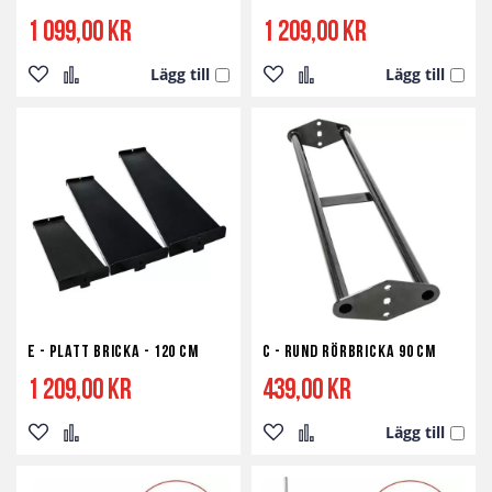
1 099,00 kr
1 209,00 kr
Lägg till
Lägg till
Lägg
Lägg
Lägg
Lägg
till
till
till
till
i
i
i
i
önskelista
jämför
önskelista
jämför
E - Platt Bricka - 120 cm
C - Rund Rörbricka 90 cm
1 209,00 kr
439,00 kr
Lägg till
Lägg
Lägg
Lägg
Lägg
till
till
till
till