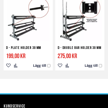
i
i
i
i
önskelista
jämför
önskelista
jämför
D - Plate Holder 30 mm
D - Double Bar Holder 30 mm
199,00 kr
275,00 kr
Lägg till
Lägg till
Lägg
Lägg
Lägg
Lägg
till
till
till
till
i
i
i
i
önskelista
jämför
önskelista
jämför
Kundservice