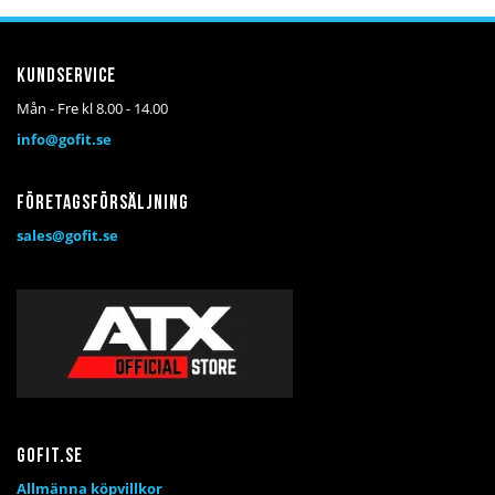
önskelista
jämför
kundvagn
önskelista
jämför
kundv
Kundservice
Mån - Fre kl 8.00 - 14.00
info@gofit.se
Företagsförsäljning
sales@gofit.se
Gofit.se
Allmänna köpvillkor