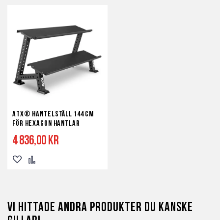
ATX® Hantelställ 144 cm
för Hexagon hantlar
4 836,00 kr
Lägg
Lägg
till
till
i
i
Vi hittade andra produkter du kanske
önskelista
jämför