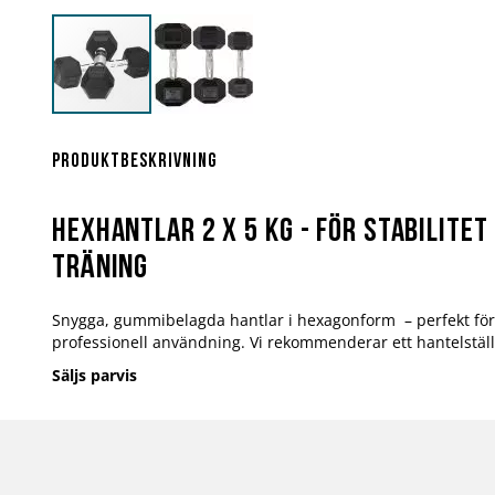
Hoppa
till
början
Produktbeskrivning
av
bildgalleriet
Hexhantlar 2 x 5 kg - för stabilitet
träning
Snygga, gummibelagda hantlar i hexagonform – perfekt f
professionell användning. Vi rekommenderar ett hantelställ 
Säljs parvis