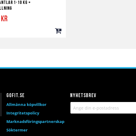
ntlar 1-10 kg +
llning
 kr
Lägg
till
i
a
ör
kundvagn
Gofit.se
Nyhetsbrev
Allmänna köpvillkor
Integritetspolicy
Marknadsföringspartnerskap
Söktermer