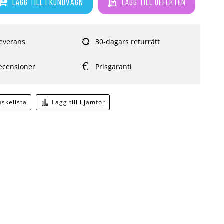
Lägg till i kundvagn
Lägg till offerten
everans
30-dagars returrätt
ecensioner
Prisgaranti
önskelista
Lägg till i jämför