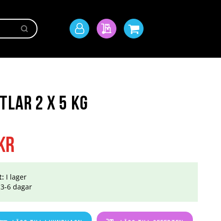
Sök
Mitt
Min offert
Min kundvagn
konto
lar 2 x 5 kg
kr
t:
I lager
3-6 dagar