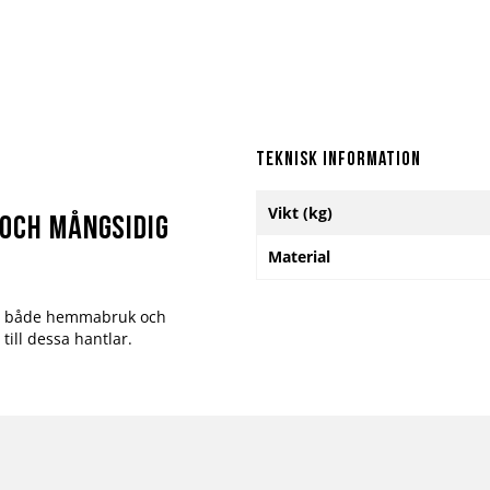
Teknisk information
Mer
Vikt (kg)
information
 och mångsidig
Material
ör både hemmabruk och
till dessa hantlar.