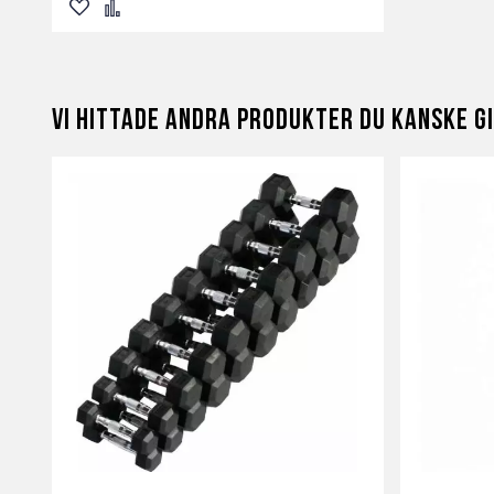
Lägg
Lägg
till
till
i
i
Vi hittade andra produkter du kanske gi
önskelista
jämför