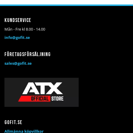
önskelista
jämför
kundvagn
önskelista
jämför
kundv
Kundservice
Mån - Fre kl 8.00 - 14.00
info@gofit.se
Företagsförsäljning
sales@gofit.se
Gofit.se
Allmänna köpvillkor