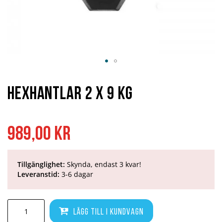
Hoppa
till
början
Hexhantlar 2 x 9 kg
av
bildgalleriet
989,00 kr
Tillgänglighet:
Skynda, endast 3 kvar!
Leveranstid:
3-6 dagar
Lägg till i kundvagn