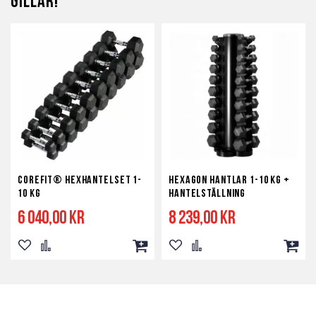
gillar!
Corefit® Hexhantelset 1-
Hexagon Hantlar 1-10 kg +
10 kg
Hantelställning
6 040,00 kr
8 239,00 kr
Lägg
Lägg
Lägg
Lägg
Lägg
Lägg
till
till
till
till
till
till
i
i
i
i
i
i