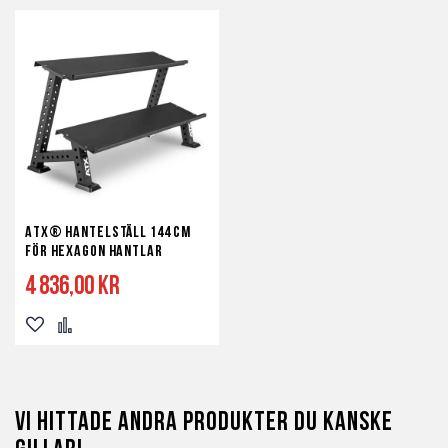
ATX® Hantelställ 144 cm
för Hexagon hantlar
4 836,00 kr
Lägg
Lägg
till
till
i
i
Vi hittade andra produkter du kanske
önskelista
jämför