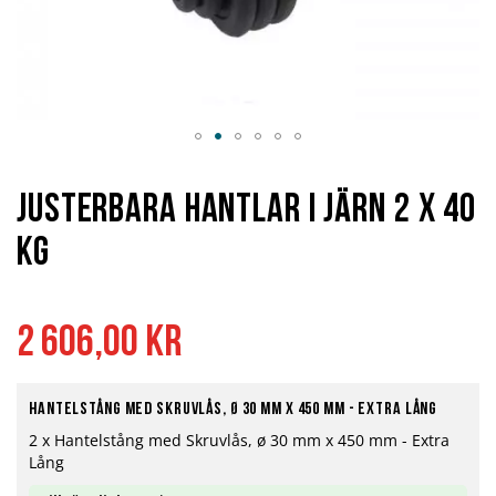
Hoppa
till
början
Justerbara Hantlar i Järn 2 x 40
av
bildgalleriet
kg
2 606,00 kr
Hantelstång med skruvlås, ø 30 mm x 450 mm - Extra Lång
2 x Hantelstång med Skruvlås, ø 30 mm x 450 mm - Extra
Lång