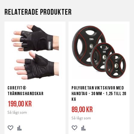
Relaterade produkter
Corefit®
Polyuretan viktskivor med
Träningshandskar
Handtag - 30 mm - 1,25 till 20
kg
199,00 kr
89,00 kr
Så lågt som
Så lågt som
Lägg
Lägg
Lägg
Lägg