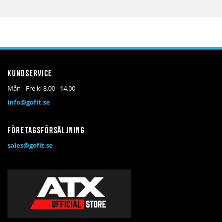
till
till
till
till
i
i
i
i
önskelista
jämför
önskelista
jämför
Kundservice
Mån - Fre kl 8.00 - 14.00
info@gofit.se
Företagsförsäljning
sales@gofit.se