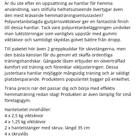
Är du ute efter en uppsättning av hantlar för hemma
användning, vars stilfulla helhetsutseende övertygar även
den mest krävande hemmaträningsentusiasten?
Polyuretanbelagda gjutjärnsviktskivor ger en fantastisk finish
till dessa hantlar. Tack vare polyuretanbeläggningen undviker
man luktstörningar som vanligtvis uppstår med gummi
viktskivor och samtidigt skyddas golvet bättre från dropp.
Till paketet hör även 2 greppkuddar för skivstängerna, men
den bästa känslan får du genom att skaffa ordentliga
träningshandskar. Gängade låsen erbjuder en oöverträffad
komfort vid träning och förenklar viktjusteringen. Dessa
justerbara hantlar möjliggör mångsidig träning och är väldigt
platsbesparande. Produktens popularitet bygger på enkelhet.
Träna precis när det passar dig och börja med effektiv
hemmaträning redan idag! Produkten är även lämplig för små
företagsgym.
Hantelsetet innehåller:
4 x 2,5 kg viktskivor
4 x 1,25 kg viktskivor
2 x hantelstänger med skruv, längd 35 cm
4 x skruvlås