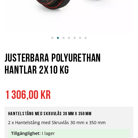
Hoppa
till
början
Justerbara Polyurethan
av
bildgalleriet
Hantlar 2x10 kg
1 306,00 kr
Hantelstång med skruvlås 30 mm x 350 mm
2 x Hantelstång med Skruvlås 30 mm x 350 mm
Tillgänglighet:
I lager