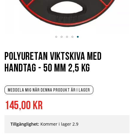
Hoppa
till
början
Polyuretan Viktskiva med
av
bildgalleriet
Handtag - 50 mm 2,5 kg
Meddela mig när denna produkt är i lager
145,00 kr
Tillgänglighet:
Kommer i lager 2.9