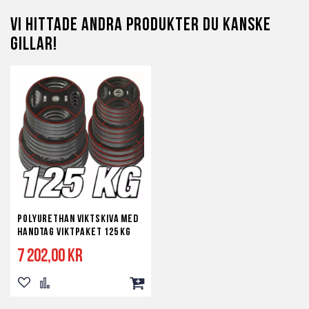
Vi hittade andra produkter du kanske
gillar!
Polyurethan Viktskiva med
Handtag Viktpaket 125 kg
7 202,00 kr
Lägg
Lägg
Lägg