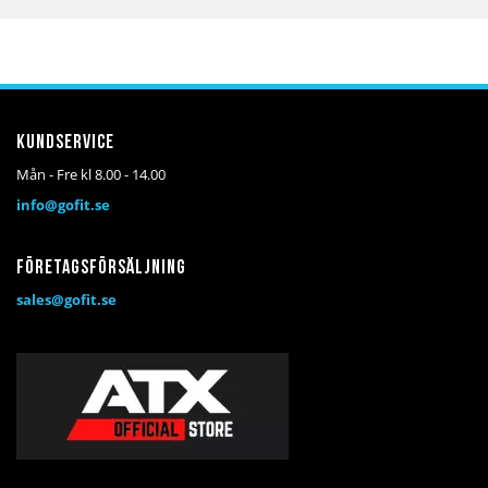
till
till
till
i
i
i
önskelista
jämför
kundvagn
Kundservice
Mån - Fre kl 8.00 - 14.00
info@gofit.se
Företagsförsäljning
sales@gofit.se