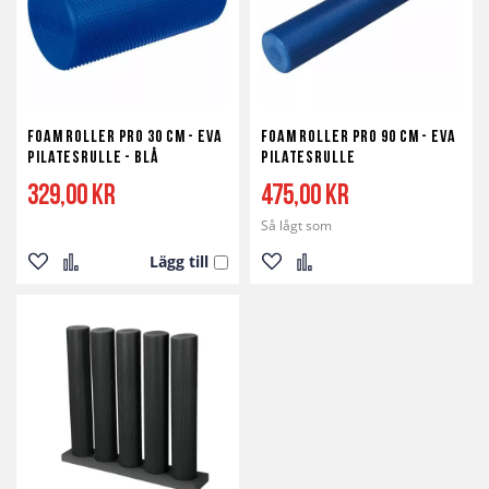
Foam Roller Pro 30 cm - EVA
Foam Roller Pro 90 cm - EVA
Pilatesrulle - Blå
Pilatesrulle
329,00 kr
475,00 kr
Så lågt som
Lägg till
Lägg
Lägg
Lägg
Lägg
till
till
till
till
i
i
i
i
önskelista
jämför
önskelista
jämför