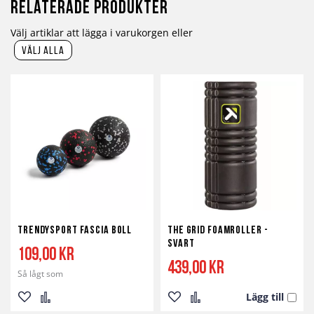
Relaterade produkter
Välj artiklar att lägga i varukorgen eller
välj alla
TrendySport Fascia Boll
The Grid Foamroller -
Svart
109,00 kr
439,00 kr
Så lågt som
Lägg till
Lägg
Lägg
Lägg
Lägg