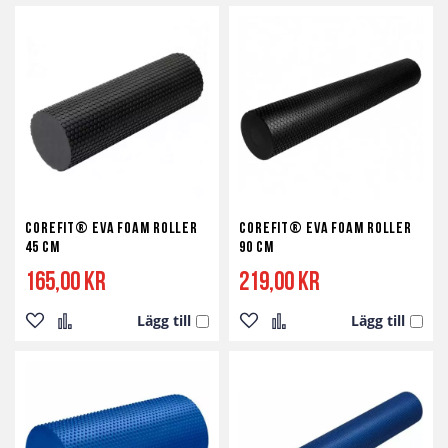
till
till
till
till
i
i
i
i
önskelista
jämför
önskelista
jämför
Corefit® EVA Foam Roller
Corefit® EVA Foam Roller
45 cm
90 cm
165,00 kr
219,00 kr
Lägg till
Lägg till
Lägg
Lägg
Lägg
Lägg
till
till
till
till
i
i
i
i
önskelista
jämför
önskelista
jämför