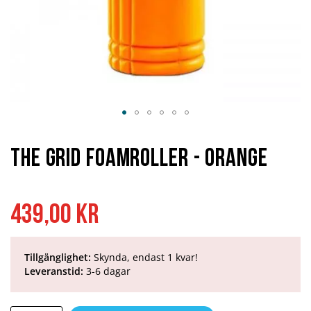
Hoppa
till
början
The Grid Foamroller - Orange
av
bildgalleriet
439,00 kr
Tillgänglighet:
Skynda, endast 1 kvar!
Leveranstid:
3-6 dagar