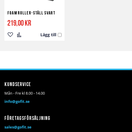
Foam Roller-ställ Svart
219,00 kr
Lägg till
Lägg
Lägg
till
till
i
i
önskelista
jämför
Kundservice
Mån - Fre kl 8.00 - 14.00
info@gofit.se
Företagsförsäljning
sales@gofit.se