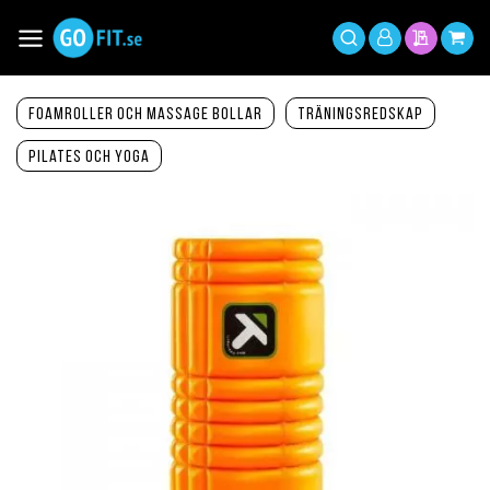
Hoppa
till
Växla
Mitt
innehållet
Sök
Min offer
Min 
Nav
konto
Foamroller och massage bollar
Träningsredskap
Pilates och yoga
Hoppa
till
slutet
av
bildgalleriet