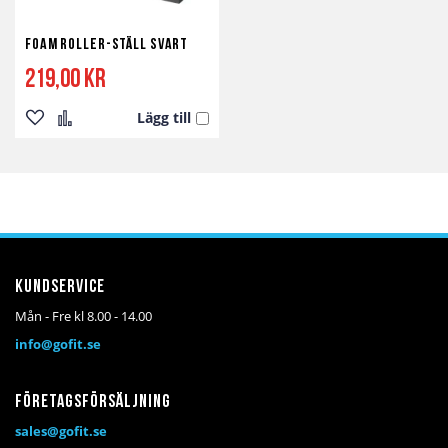
Foam Roller-ställ Svart
219,00 kr
Lägg till
Lägg
Lägg
till
till
i
i
önskelista
jämför
Kundservice
Mån - Fre kl 8.00 - 14.00
info@gofit.se
Företagsförsäljning
sales@gofit.se