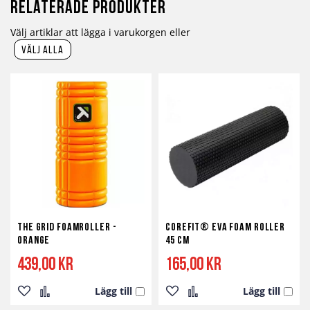
Relaterade produkter
Välj artiklar att lägga i varukorgen eller
välj alla
The Grid Foamroller -
Corefit® EVA Foam Roller
Orange
45 cm
439,00 kr
165,00 kr
Lägg till
Lägg till
Lägg
Lägg
Lägg
Lägg