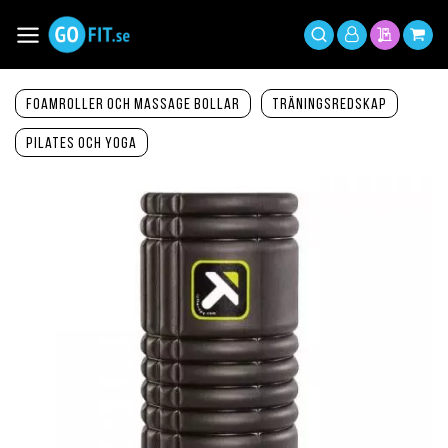
Hoppa
till
Växla
Mitt
innehållet
Sök
Min offer
Min 
Nav
konto
Foamroller och massage bollar
Träningsredskap
Pilates och yoga
Hoppa
till
slutet
av
bildgalleriet