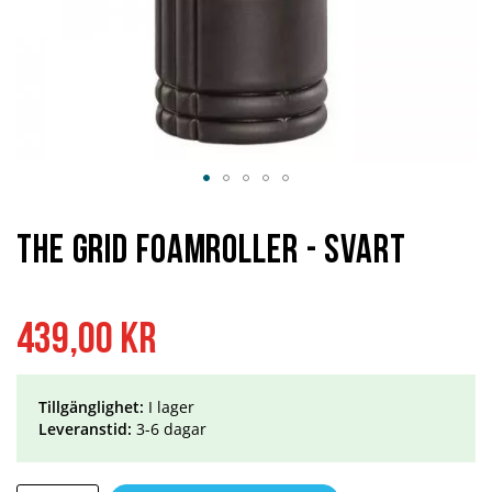
Hoppa
till
början
The Grid Foamroller - Svart
av
bildgalleriet
439,00 kr
Tillgänglighet:
I lager
Leveranstid:
3-6 dagar