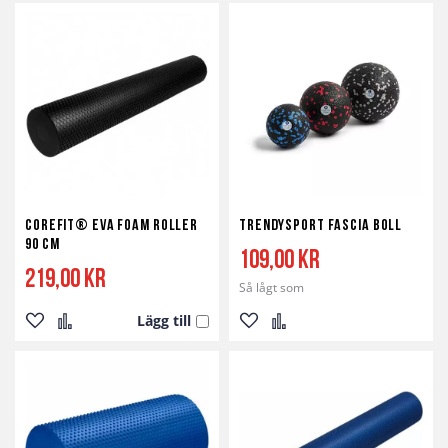
till
till
till
till
i
i
i
i
önskelista
jämför
önskelista
jämför
Corefit® EVA Foam Roller
TrendySport Fascia Boll
90 cm
109,00 kr
219,00 kr
Så lågt som
Lägg till
Lägg
Lägg
Lägg
Lägg
till
till
till
till
i
i
i
i
önskelista
jämför
önskelista
jämför