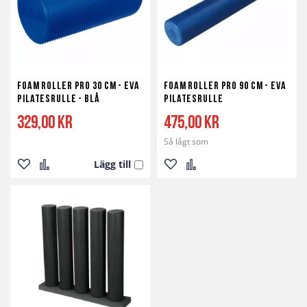
Foam Roller Pro 30 cm - EVA
Foam Roller Pro 90 cm - EVA
Pilatesrulle - Blå
Pilatesrulle
329,00 kr
475,00 kr
Så lågt som
Lägg till
Lägg
Lägg
Lägg
Lägg
till
till
till
till
i
i
i
i
önskelista
jämför
önskelista
jämför